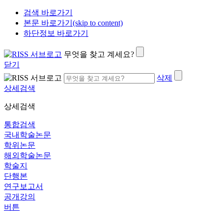
검색 바로가기
본문 바로가기(skip to content)
하단정보 바로가기
무엇을 찾고 계세요?
닫기
삭제
상세검색
상세검색
통합검색
국내학술논문
학위논문
해외학술논문
학술지
단행본
연구보고서
공개강의
버튼