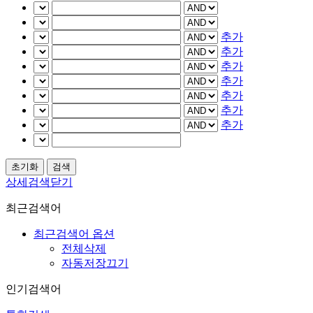
추가
추가
추가
추가
추가
추가
추가
상세검색닫기
최근검색어
최근검색어 옵션
전체삭제
자동저장끄기
인기검색어