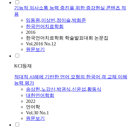
기능적 의사소통 능력 증진을 위한 증강현실 콘텐츠 적
용
임동원
,
이상빈
,
정이슬
,
박희준
한국언어치료학회
2016
한국언어치료학회 학술발표대회 논문집
Vol.2016 No.12
원문보기
KCI등재
적대적 사례에 기반한 언어 모형의 한국어 격 교체 이해
능력 평가
송상헌
,
노강산
,
박권식
,
신운섭
,
황동식
대한언어학회
2022
언어학
Vol.30 No.1
원문보기