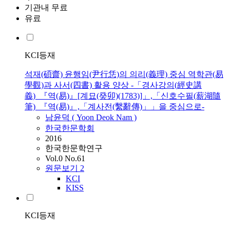
기관내 무료
유료
KCI등재
석재(碩齋) 윤행임(尹行恁)의 의리(義理) 중심 역학관(易
學觀)과 사서(四書) 활용 양상 -「경사강의(經史講
義)_『역(易)』[계묘(癸卯)(1783)]」,「신호수필(薪湖隨
筆)_『역(易)』,「계사전(繫辭傳)」」을 중심으로-
남윤덕 (
Yoon
Deok Nam )
한국한문학회
2016
한국한문학연구
Vol.0 No.61
원문보기
2
KCI
KISS
KCI등재