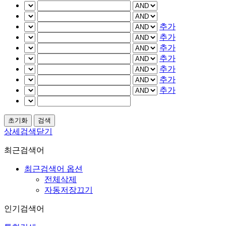
추가
추가
추가
추가
추가
추가
추가
상세검색닫기
최근검색어
최근검색어 옵션
전체삭제
자동저장끄기
인기검색어