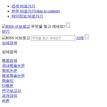
검색 바로가기
본문 바로가기(skip to content)
하단정보 바로가기
무엇을 찾고 계세요?
닫기
삭제
상세검색
상세검색
통합검색
국내학술논문
학위논문
해외학술논문
학술지
단행본
연구보고서
공개강의
버튼