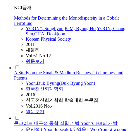
KCI등재
Methods for Determining the Monodispersity in a Cobalt
Ferrofluid
YOON
*, Sunghyun
,
KIM, Byung Ho
,
YOON
, Chang
Sun
,
CHA, Deokjoon
Korean Physical Society
2011
새물리
Vol.61 No.12
원문보기
A Study on the Small & Medium Business Technology and
Patents
Yoon
,
Duk-Byung(Duk-Byung
Yoon
)
한국전산회계학회
2016
한국전산회계학회 학술대회 논문집
Vol.2016 No.-
원문보기
콘크리트 내구성 통합 실험 기법 Yoon’s Test의 개발
윤인석 (
Yoon
In-seok )
,
우영웅 ( Woo Young-woong