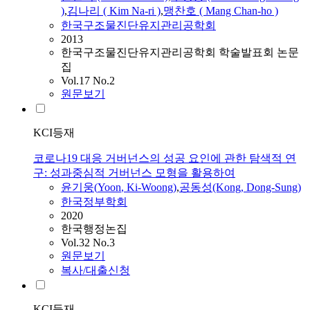
)
,
김나리 ( Kim Na-ri )
,
맹찬호 ( Mang Chan-ho )
한국구조물진단유지관리공학회
2013
한국구조물진단유지관리공학회 학술발표회 논문
집
Vol.17 No.2
원문보기
KCI등재
코로나19 대응 거버넌스의 성공 요인에 관한 탐색적 연
구: 성과중심적 거버넌스 모형을 활용하여
윤기웅(
Yoon
, Ki-Woong)
,
공동성(Kong, Dong-Sung)
한국정부학회
2020
한국행정논집
Vol.32 No.3
원문보기
복사/대출신청
KCI등재