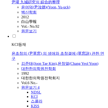
尹瓘 九城硏究의 綜合的整理
윤여덕(尹汝德)(
Yoon
, Yu-uck)
백산학회
2012
白山學報
Vol.- No.92
원문보기
KCI등재
윤초창의 (尹草窓) 의 생애와 초창결에 (草窓訣) 관한 연
구
김준태(Joon Tae Kim)
,
윤창열(Chang Yeol
Yoon
)
대한한의학원전학회
1992
대한한의학원전학회지
Vol.6 No.-
원문보기
4
NDSL
KCI
스콜라
KISS