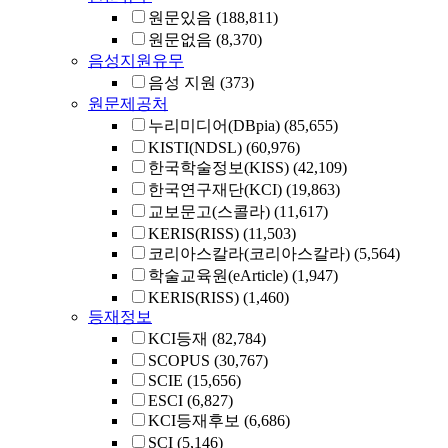
원문있음
(188,811)
원문없음
(8,370)
음성지원유무
음성 지원
(373)
원문제공처
누리미디어(DBpia)
(85,655)
KISTI(NDSL)
(60,976)
한국학술정보(KISS)
(42,109)
한국연구재단(KCI)
(19,863)
교보문고(스콜라)
(11,617)
KERIS(RISS)
(11,503)
코리아스칼라(코리아스칼라)
(5,564)
학술교육원(eArticle)
(1,947)
KERIS(RISS)
(1,460)
등재정보
KCI등재
(82,784)
SCOPUS
(30,767)
SCIE
(15,656)
ESCI
(6,827)
KCI등재후보
(6,686)
SCI
(5,146)