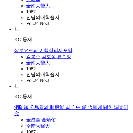
全南大醫大
1987
전남의대학술지
Vol.24 No.3
KCI등재
상부요로의 이행상피세포암
김봉주
,
김호성
,
류수방
全南大醫大
1987
전남의대학술지
Vol.24 No.3
KCI등재
消防織 公務員의 肺機能 및 血中 鉛 含量에 關한 調査硏
究
金成喜
,
金炳佑
全南大醫大
1987