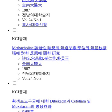
全南大醫大
1987
전남의대학술지
Vol.24 No.1
복사/대출신청
KCI등재
Methacholine 誘發性 喘息의 氣道閉塞 部位와 氣管枝擴
張에 對한 反應에 關한 硏究
許玧
,
宋昌勳
,
崔仁善
,
朴炅玉
全南大醫大
1987
전남의대학술지
Vol.24 No.3
KCI등재
황생포도구균에 대한 Dibekacin과 Cefotiam 및
Moxalacam의 병용효과
안태휴