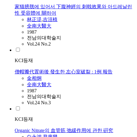
家猫膀胱에 있어서 下腹神經의 刺戟效果와 아드레날린
性 受容體에 關하여
林正湜
,
吉洹植
全南大醫大
1987
전남의대학술지
Vol.24 No.2
KCI등재
僧帽瓣代置術後 發生한 左心室破裂 : 1例 報告
金相炯
全南大醫大
1987
전남의대학술지
Vol.24 No.3
KCI등재
Organic Nitrate의 血管筋 弛緩作用에 관한 硏究
白永鴻
,
尹廣燮