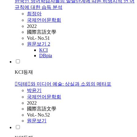
한국인 영어학습자들의 발달단계에 따른 비명시적 언 어
규칙에 대한 습득 분석
최정아
국제언어문학회
2022
國際言語文學
Vol.- No.51
원문보기
2
KCI
DBpia
KCI등재
딕테와 미디어 예술: 상실과 소외의 메타포
박윤기
국제언어문학회
2022
國際言語文學
Vol.- No.52
원문보기