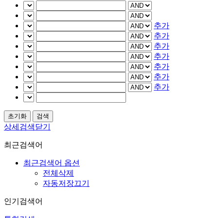
추가
추가
추가
추가
추가
추가
추가
상세검색닫기
최근검색어
최근검색어 옵션
전체삭제
자동저장끄기
인기검색어