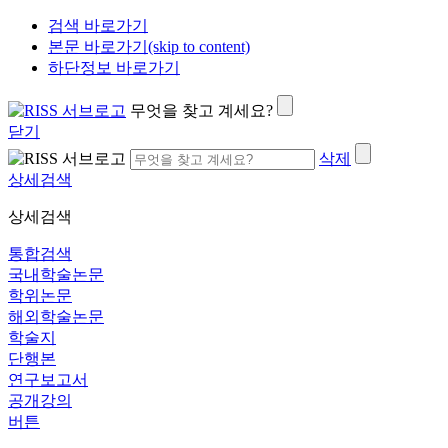
검색 바로가기
본문 바로가기(skip to content)
하단정보 바로가기
무엇을 찾고 계세요?
닫기
삭제
상세검색
상세검색
통합검색
국내학술논문
학위논문
해외학술논문
학술지
단행본
연구보고서
공개강의
버튼