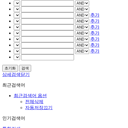
추가
추가
추가
추가
추가
추가
추가
상세검색닫기
최근검색어
최근검색어 옵션
전체삭제
자동저장끄기
인기검색어