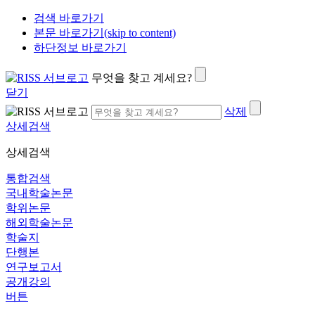
검색 바로가기
본문 바로가기(skip to content)
하단정보 바로가기
무엇을 찾고 계세요?
닫기
삭제
상세검색
상세검색
통합검색
국내학술논문
학위논문
해외학술논문
학술지
단행본
연구보고서
공개강의
버튼