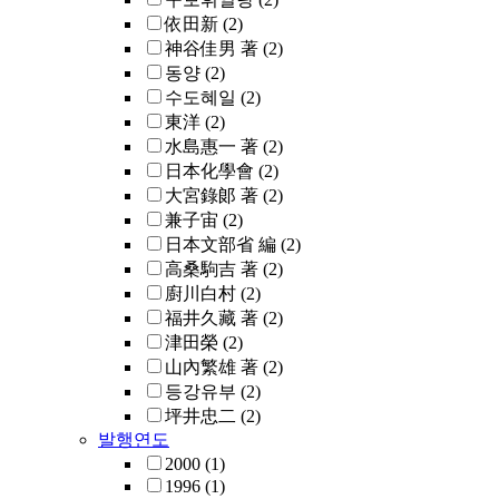
依田新
(2)
神谷佳男 著
(2)
동양
(2)
수도혜일
(2)
東洋
(2)
水島惠一 著
(2)
日本化學會
(2)
大宮錄郞 著
(2)
兼子宙
(2)
日本文部省 編
(2)
高桑駒吉 著
(2)
廚川白村
(2)
福井久藏 著
(2)
津田榮
(2)
山內繁雄 著
(2)
등강유부
(2)
坪井忠二
(2)
발행연도
2000
(1)
1996
(1)