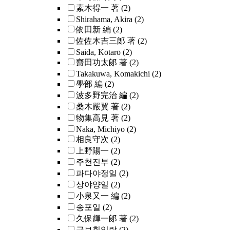
素木得一 著
(2)
Shirahama, Akira
(2)
依田新 編
(2)
佐佐木吉三郞 著
(2)
Saida, Kōtarō
(2)
齋田功太郞 著
(2)
Takakuwa, Komakichi
(2)
學部 編
(2)
波多野完治 編
(2)
桑木嚴翼 著
(2)
物集高見 著
(2)
Naka, Michiyo
(2)
相良守次
(2)
上野陽一
(2)
주천진부
(2)
파다야정일
(2)
상야양일
(2)
小泉又一 編
(2)
송포일
(2)
久保輝一郞 著
(2)
구보휘일랑
(2)