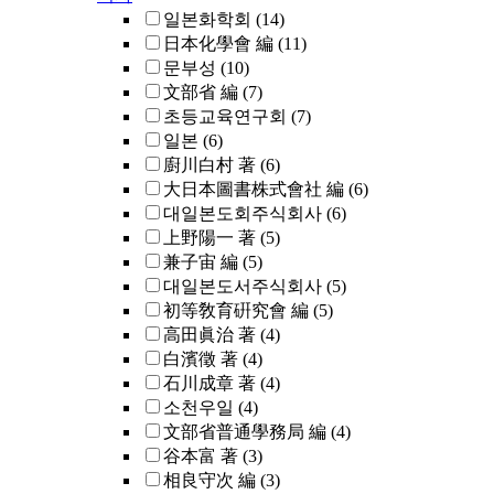
일본화학회
(14)
日本化學會 編
(11)
문부성
(10)
文部省 編
(7)
초등교육연구회
(7)
일본
(6)
廚川白村 著
(6)
大日本圖書株式會社 編
(6)
대일본도회주식회사
(6)
上野陽一 著
(5)
兼子宙 編
(5)
대일본도서주식회사
(5)
初等敎育硏究會 編
(5)
高田眞治 著
(4)
白濱徵 著
(4)
石川成章 著
(4)
소천우일
(4)
文部省普通學務局 編
(4)
谷本富 著
(3)
相良守次 編
(3)