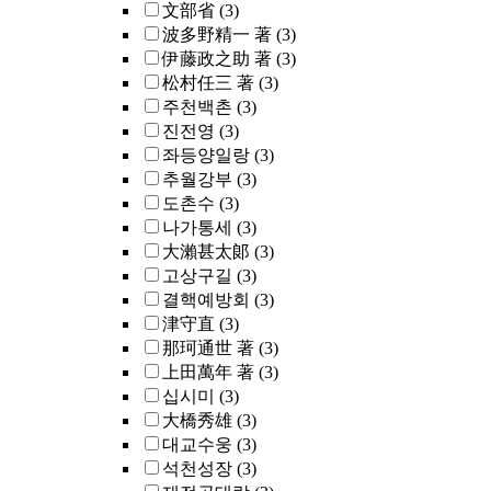
文部省
(3)
波多野精一 著
(3)
伊藤政之助 著
(3)
松村任三 著
(3)
주천백촌
(3)
진전영
(3)
좌등양일랑
(3)
추월강부
(3)
도촌수
(3)
나가통세
(3)
大瀨甚太郞
(3)
고상구길
(3)
결핵예방회
(3)
津守直
(3)
那珂通世 著
(3)
上田萬年 著
(3)
십시미
(3)
大橋秀雄
(3)
대교수웅
(3)
석천성장
(3)