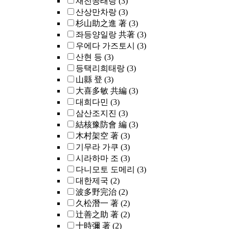
재전공태랑
(3)
산상만차랑
(3)
杉山助之進 著
(3)
좌등양일랑 共著
(3)
우에다 가즈토시
(3)
산현 등
(3)
등택리희태랑
(3)
山縣 登
(3)
大喜多敏 共編
(3)
대희다민
(3)
삼산조지진
(3)
結核豫防會 編
(3)
木村架空 著
(3)
기무라 가쿠
(3)
시라하마 조
(3)
다니모토 도메리
(3)
대한제국
(2)
波多野完治
(2)
久松潛一 著
(2)
辻善之助 著
(2)
十時彌 著
(2)