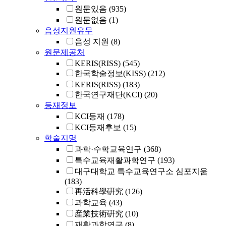
원문있음
(935)
원문없음
(1)
음성지원유무
음성 지원
(8)
원문제공처
KERIS(RISS)
(545)
한국학술정보(KISS)
(212)
KERIS(RISS)
(183)
한국연구재단(KCI)
(20)
등재정보
KCI등재
(178)
KCI등재후보
(15)
학술지명
과학·수학교육연구
(368)
특수교육재활과학연구
(193)
대구대학교 특수교육연구소 심포지움
(183)
再活科學硏究
(126)
과학교육
(43)
産業技術硏究
(10)
재활과학연구
(8)