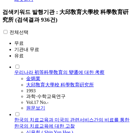
검색키워드
발행기관 : 大邱敎育大學校 科學敎育硏
究所
(검색결과 936건)
전체선택
무료
기관내 무료
유료
우리나라 初等科學敎育의 變遷에 대한 考察
金炳業
大邱敎育大學校 科學敎育硏究所
1993
과학·수학교육연구
Vol.17 No.-
원문보기
한국의 치료교육과 미국의 관련서비스간의 비료를 통한
한국의 치료교육에 대한 고찰
신윤희 ( Shin Yun Hee )