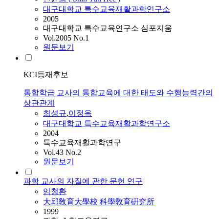
대구대학교 특수교육재활과학연구소
2005
대구대학교 특수교육연구소 심포지움
Vol.2005 No.1
원문보기
KCI등재후보
통합학급 교사의 통합교육에 대한 태도와 수행능력간의
상관관계
최성규
,
이정옥
대구대학교 특수교육재활과학연구소
2004
특수교육재활과학연구
Vol.43 No.2
원문보기
과학 교사의 자질에 관한 문헌 연구
임청환
大邱敎育大學校 科學敎育硏究所
1999