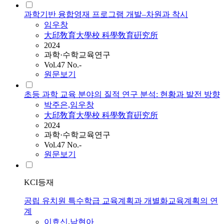
과학기반 융합영재 프로그램 개발–차원과 착시
임우창
大邱敎育大學校 科學敎育硏究所
2024
과학·수학교육연구
Vol.47 No.-
원문보기
초등 과학 교육 분야의 질적 연구 분석: 현황과 발전 방향
박주은,임우창
大邱敎育大學校 科學敎育硏究所
2024
과학·수학교육연구
Vol.47 No.-
원문보기
KCI등재
공립 유치원 특수학급 교육계획과 개별화교육계획의 연
계
이효신
,
남현아