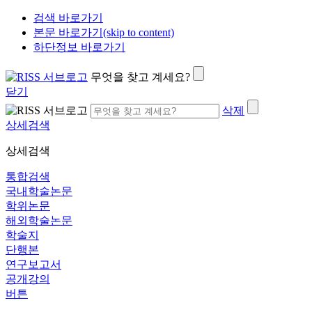
검색 바로가기
본문 바로가기(skip to content)
하단정보 바로가기
무엇을 찾고 계세요?
닫기
삭제
상세검색
상세검색
통합검색
국내학술논문
학위논문
해외학술논문
학술지
단행본
연구보고서
공개강의
버튼