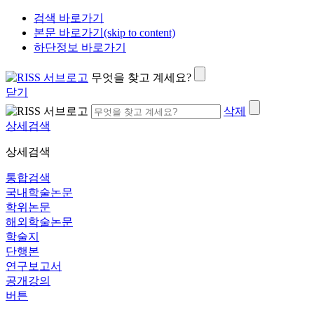
검색 바로가기
본문 바로가기(skip to content)
하단정보 바로가기
무엇을 찾고 계세요?
닫기
삭제
상세검색
상세검색
통합검색
국내학술논문
학위논문
해외학술논문
학술지
단행본
연구보고서
공개강의
버튼