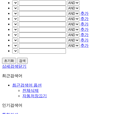
추가
추가
추가
추가
추가
추가
추가
상세검색닫기
최근검색어
최근검색어 옵션
전체삭제
자동저장끄기
인기검색어