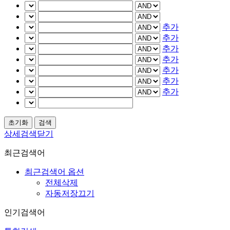
추가
추가
추가
추가
추가
추가
추가
상세검색닫기
최근검색어
최근검색어 옵션
전체삭제
자동저장끄기
인기검색어