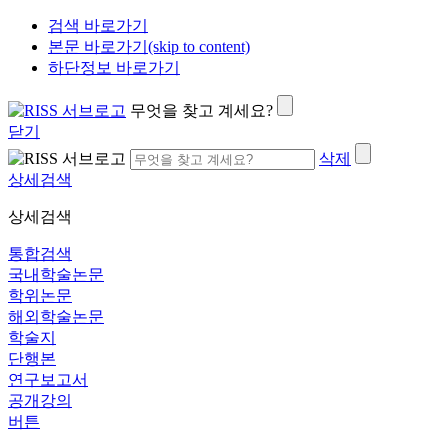
검색 바로가기
본문 바로가기(skip to content)
하단정보 바로가기
무엇을 찾고 계세요?
닫기
삭제
상세검색
상세검색
통합검색
국내학술논문
학위논문
해외학술논문
학술지
단행본
연구보고서
공개강의
버튼