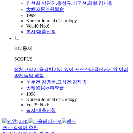
김현회
,
박관진
,
홍성규
,
이국현
,
최황
,
김시황
大韓泌尿器科學會
1999
Korean Journal of Urology
Vol.40 No.6
복사/대출신청
KCI등재
SCOPUS
생체고양이 음경발기에 있어 프로스타글란딘계열 여러
약제들의 역할
문두건
,
김영돈
,
고성건
,
김제종
大韓泌尿器科學會
1998
Korean Journal of Urology
Vol.39 No.6
복사/대출신청
1
2
3
4
5
연관 검색어 추천