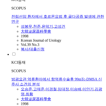
SCOPUS
전립선암 환자에서 호르몬요법 후 골다공증 발생에 관한
연구
성봉무
,
천준
,
윤덕기
,
고성건
大韓泌尿器科學會
1998
Korean Journal of Urology
Vol.39 No.3
복사/대출신청
KCI등재
SCOPUS
방광요관 역류환아에서 항역류수술후 99mTc-DMSA 신
주사 소견의 분석
오승준
,
고재준
,
이경철
,
임대정
,
이승배
,
이안기
,
김광
명
,
최황
大韓泌尿器科學會
1998