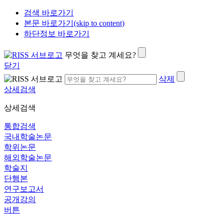
검색 바로가기
본문 바로가기(skip to content)
하단정보 바로가기
무엇을 찾고 계세요?
닫기
삭제
상세검색
상세검색
통합검색
국내학술논문
학위논문
해외학술논문
학술지
단행본
연구보고서
공개강의
버튼