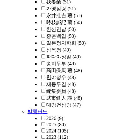
我妻榮
(51)
가영삼랑
(51)
永井壯吉 著
(51)
時枝誠記 著
(50)
환산진남
(50)
중촌백엽
(50)
일본정치학회
(50)
삼목청
(49)
파다야정일
(49)
송지무부
(49)
高田保馬 著
(48)
천야정우
(48)
재등무길
(48)
編集委員
(48)
武市健人 譯
(48)
대강건삼랑
(47)
발행연도
2026
(9)
2025
(80)
2024
(105)
2023
(112)