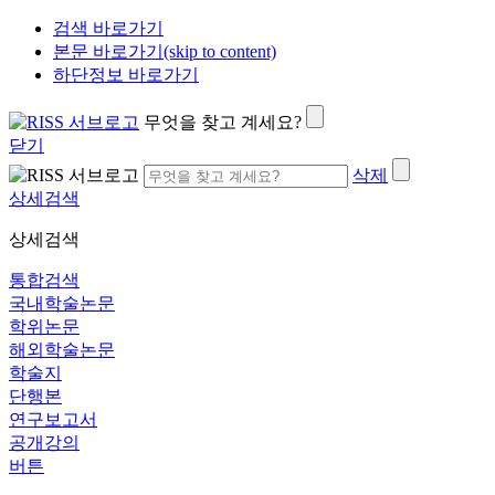
검색 바로가기
본문 바로가기(skip to content)
하단정보 바로가기
무엇을 찾고 계세요?
닫기
삭제
상세검색
상세검색
통합검색
국내학술논문
학위논문
해외학술논문
학술지
단행본
연구보고서
공개강의
버튼