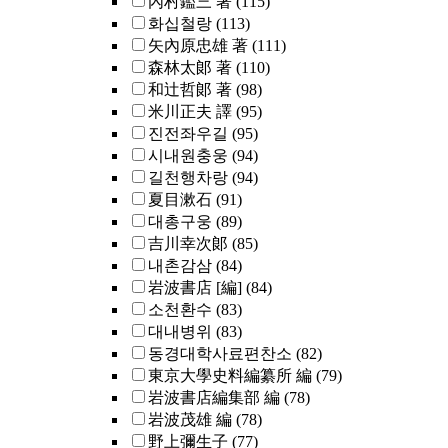
內村鑑三 著
(115)
화십철랑
(113)
矢內原忠雄 著
(111)
森林太郞 著
(110)
和辻哲郞 著
(98)
米川正夫 譯
(95)
진전좌우길
(95)
시내원충웅
(94)
길천행차랑
(94)
夏目漱石
(91)
대총구웅
(89)
吉川幸次郞
(85)
내촌감삼
(84)
岩波書店 [編]
(84)
소천환수
(83)
대내병위
(83)
동경대학사료편찬소
(82)
東京大學史料編纂所 編
(79)
岩波書店編集部 編
(78)
岩波茂雄 編
(78)
野上彌生子
(77)