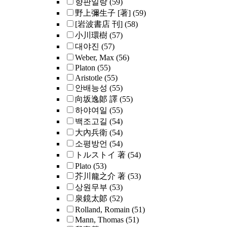
향판일랑
(59)
野上彌生子 [著]
(59)
[岩波書店 刊]
(58)
小川環樹
(57)
대야진
(57)
Weber, Max
(56)
Platon
(55)
Aristotle
(55)
안배능성
(55)
向坂逸郞 譯
(55)
하야여일
(55)
백조고길
(54)
大內兵衛
(54)
소평방언
(54)
トルストイ 著
(54)
Plato
(53)
芥川龍之介 著
(53)
상원무부
(53)
泉鏡太郞
(52)
Rolland, Romain
(51)
Mann, Thomas
(51)