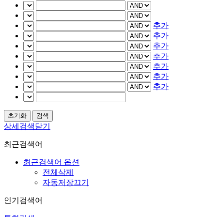
추가
추가
추가
추가
추가
추가
추가
상세검색닫기
최근검색어
최근검색어 옵션
전체삭제
자동저장끄기
인기검색어