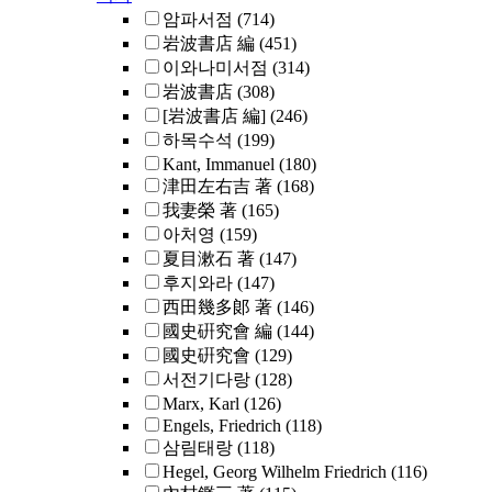
암파서점
(714)
岩波書店 編
(451)
이와나미서점
(314)
岩波書店
(308)
[岩波書店 編]
(246)
하목수석
(199)
Kant, Immanuel
(180)
津田左右吉 著
(168)
我妻榮 著
(165)
아처영
(159)
夏目漱石 著
(147)
후지와라
(147)
西田幾多郞 著
(146)
國史硏究會 編
(144)
國史硏究會
(129)
서전기다랑
(128)
Marx, Karl
(126)
Engels, Friedrich
(118)
삼림태랑
(118)
Hegel, Georg Wilhelm Friedrich
(116)