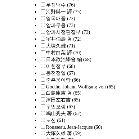
우정백수
(76)
河野與一 譯
(75)
영목대졸
(73)
암파무웅
(73)
암파서점편집부
(73)
宇井伯壽 著
(72)
大塚久雄
(71)
中村白葉 譯
(70)
日本政治學會 編
(68)
미천정부
(68)
동전정일
(67)
중촌웅이랑
(66)
Goethe, Johann Wolfgang von
(65)
白鳥庫吉 著
(65)
津田左右吉
(65)
우인오랑
(63)
鳩山秀夫 著
(62)
노신
(61)
Rousseau, Jean-Jacques
(60)
大塚久雄 著
(59)