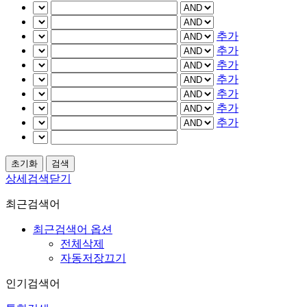
추가
추가
추가
추가
추가
추가
추가
상세검색닫기
최근검색어
최근검색어 옵션
전체삭제
자동저장끄기
인기검색어