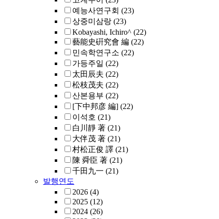
예능사연구회
(23)
상중미삼랑
(23)
Kobayashi, Ichiro^
(22)
藝能史硏究會 編
(22)
민속학연구소
(22)
가등주일
(22)
太田辰夫
(22)
松枝茂夫
(22)
산본용부
(22)
[下中邦彦 編]
(22)
이석호
(21)
白川靜 著
(21)
大伴茂 著
(21)
村松正俊 譯
(21)
陳 舜臣 著
(21)
千田九一
(21)
발행연도
2026
(4)
2025
(12)
2024
(26)