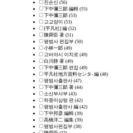
진순신
(56)
下中彌三郞 編輯
(55)
下中彌三郞
(53)
고교양이
(53)
[平凡社] 編
(52)
陳舜臣 著
(51)
평범사 편집부
(50)
小林一郞
(49)
고바야시 이치로
(49)
白川静 著
(49)
下中彌三郞 편집
(49)
平凡社地方資料センタ- 編
(48)
평범사출판사
(47)
下中彌三郞 著
(44)
소산부사부
(43)
하중미삼랑 편
(42)
평범사출판사 編
(42)
下中邦彦 編輯
(39)
高橋洋二 編集
(39)
평범사편집부
(38)
陳舜臣
(37)