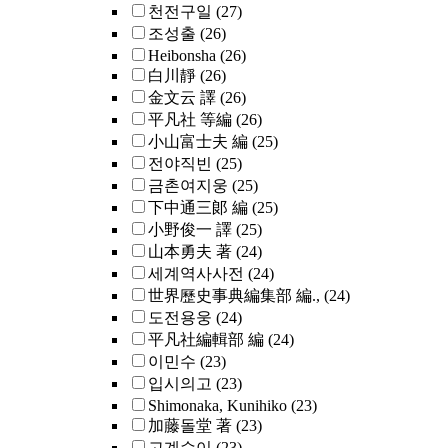
천전구일
(27)
조성출
(26)
Heibonsha
(26)
白川靜
(26)
金文云 譯
(26)
平凡社 等編
(26)
小山富士夫 編
(25)
전야직빈
(25)
금촌여지웅
(25)
下中通三郞 編
(25)
小野俊一 譯
(25)
山本勇夫 著
(24)
세계역사사전
(24)
世界歷史事典編集部 編.,
(24)
도전용웅
(24)
平凡社編輯部 編
(24)
이민수
(23)
입시의고
(23)
Shimonaka, Kunihiko
(23)
加藤돌堂 著
(23)
고계수이
(23)