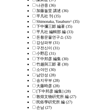
나관중
(36)
加藤돌堂 講述
(36)
平凡社 刊
(35)
Shimonaka, Yasaburo^
(35)
下中彌三郞 編著
(35)
平凡社 編輯部 編
(33)
돈황문물연구소
(32)
강상파부
(31)
구전신이
(31)
小野忍
(31)
下中邦彦 編集
(30)
竹越與三郞 著
(30)
소야인
(30)
남만성
(28)
송지무부
(28)
大藤時彦
(28)
[下中邦彦 編集]
(28)
敦煌文物硏究所 編
(27)
民俗學硏究所 編
(27)
손남
(27)