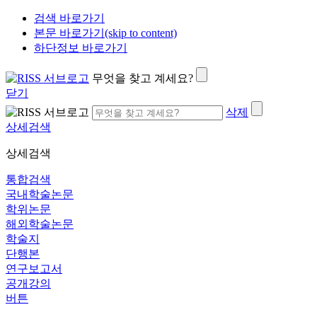
검색 바로가기
본문 바로가기(skip to content)
하단정보 바로가기
무엇을 찾고 계세요?
닫기
삭제
상세검색
상세검색
통합검색
국내학술논문
학위논문
해외학술논문
학술지
단행본
연구보고서
공개강의
버튼