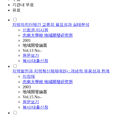
기관내 무료
유료
지방자치단체간 교류의 필요성과 실태분석
신희권
,
이시원
忠南大學校 地域開發硏究所
2001
地域開發論叢
Vol.13 No.-
원문보기
복사/대출신청
지역발전과 지역혁신체제(RIS) : 개념적 유용성과 한계
이장재
忠南大學校 地域開發硏究所
2003
地域開發論叢
Vol.15 No.-
원문보기
복사/대출신청