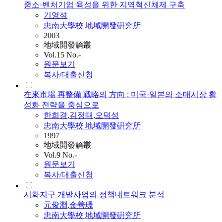
중소·벤처기업 육성을 위한 지역혁신체제 구축
기영석
忠南大學校 地域開發硏究所
2003
地域開發論叢
Vol.15 No.-
원문보기
복사/대출신청
在來市場 再整備 戰略의 方向 : 미국·일본의 소매시장 활
성화 전략을 중심으로
한희경
,
김정태
,
오덕성
忠南大學校 地域開發硏究所
1997
地域開發論叢
Vol.9 No.-
원문보기
복사/대출신청
시화지구 개발사업의 정책네트워크 분석
元俊淵
,
金善璟
忠南大學校 地域開發硏究所