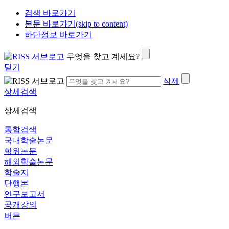
검색 바로가기
본문 바로가기(skip to content)
하단정보 바로가기
무엇을 찾고 계세요?
닫기
삭제
상세검색
상세검색
통합검색
국내학술논문
학위논문
해외학술논문
학술지
단행본
연구보고서
공개강의
버튼