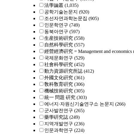
法學論叢
(1,035)
공학기술논문지
(920)
조선자연과학논문집
(905)
인문학연구
(749)
동북아연구
(597)
生産技術硏究
(558)
自然科學硏究
(557)
經營經濟硏究 = Management and economics re
국제문화연구
(529)
社會科學硏究
(452)
動力資源硏究所誌
(412)
外國文化硏究
(361)
敎科敎育硏究
(306)
機械技術硏究
(305)
統一 問題 硏究
(303)
에너지·자원신기술연구소 논문지
(266)
군사발전연구
(265)
藥學硏究誌
(249)
지역개발연구
(236)
인문과학연구
(224)