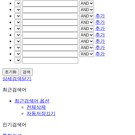
추가
추가
추가
추가
추가
추가
추가
상세검색닫기
최근검색어
최근검색어 옵션
전체삭제
자동저장끄기
인기검색어