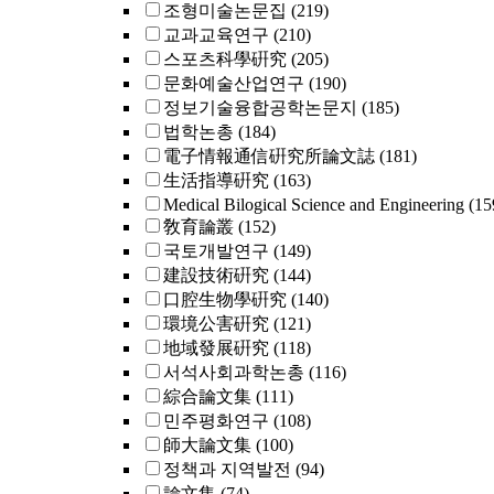
조형미술논문집
(219)
교과교육연구
(210)
스포츠科學硏究
(205)
문화예술산업연구
(190)
정보기술융합공학논문지
(185)
법학논총
(184)
電子情報通信硏究所論文誌
(181)
生活指導硏究
(163)
Medical Bilogical Science and Engineering
(15
敎育論叢
(152)
국토개발연구
(149)
建設技術硏究
(144)
口腔生物學硏究
(140)
環境公害硏究
(121)
地域發展硏究
(118)
서석사회과학논총
(116)
綜合論文集
(111)
민주평화연구
(108)
師大論文集
(100)
정책과 지역발전
(94)
論文集
(74)