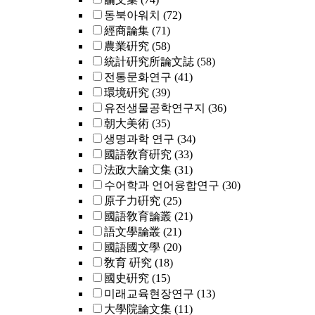
동북아워치
(72)
經商論集
(71)
農業硏究
(58)
統計硏究所論文誌
(58)
전통문화연구
(41)
環境硏究
(39)
유전생물공학연구지
(36)
朝大美術
(35)
생명과학 연구
(34)
國語敎育硏究
(33)
法政大論文集
(31)
수어학과 언어융합연구
(30)
原子力硏究
(25)
國語敎育論叢
(21)
語文學論叢
(21)
國語國文學
(20)
敎育 硏究
(18)
國史硏究
(15)
미래교육현장연구
(13)
大學院論文集
(11)