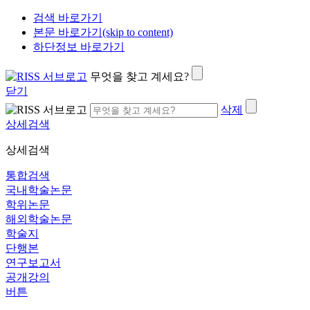
검색 바로가기
본문 바로가기(skip to content)
하단정보 바로가기
무엇을 찾고 계세요?
닫기
삭제
상세검색
상세검색
통합검색
국내학술논문
학위논문
해외학술논문
학술지
단행본
연구보고서
공개강의
버튼