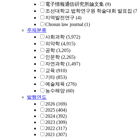
電子情報通信硏究所論文集
(9)
조선대학교 법학연구원 학술대회 발표집
(7
지역발전연구
(4)
Chosun law journal
(1)
주제분류
사회과학
(5,972)
의약학
(4,915)
공학
(3,205)
인문학
(2,265)
자연과학
(1,497)
교육
(910)
기타
(853)
예술체육
(276)
농수해양
(60)
발행연도
2026
(169)
2025
(404)
2024
(392)
2023
(309)
2022
(317)
2021
(307)