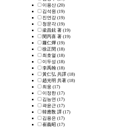
이용산
(20)
김석원
(19)
진연강
(19)
청문각
(19)
梁昌鉉 著
(19)
閔丙喜 著
(19)
羅仁燁
(19)
徐正閏
(18)
최호열
(18)
이두성
(18)
李禹翰
(18)
黃仁弘 共譯
(18)
趙光明 共著
(18)
최웅
(17)
이정한
(17)
김능연
(17)
곽윤근
(17)
韓應敎 譯
(17)
김용은
(17)
崔義昭
(17)