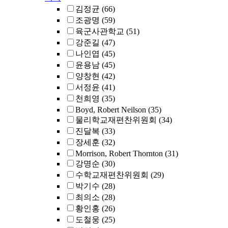
김정균
(66)
조광명
(59)
육군사관학교
(51)
강준길
(47)
나인엽
(45)
윤용남
(45)
양창현
(42)
서정윤
(41)
천희영
(35)
Boyd, Robert Neilson
(35)
물리학교재편찬위원회
(34)
진달복
(33)
장세훈
(32)
Morrison, Robert Thornton
(31)
강명순
(30)
수학교재편찬위원회
(29)
박기수
(28)
최의소
(28)
황인홍
(26)
도철웅
(25)