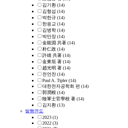
김기환
(14)
김형섭
(14)
박한규
(14)
한응교
(14)
김병학
(14)
박만장
(14)
金能淵 共著
(14)
朴仁政
(14)
許雄 共著
(14)
金東垣 著
(14)
趙光明 著
(14)
전언찬
(14)
Paul A. Tipler
(14)
대한전자공학회 편
(14)
郭潤根
(14)
陸軍士官學校 著
(14)
김지환
(13)
발행연도
2023
(1)
2022
(3)