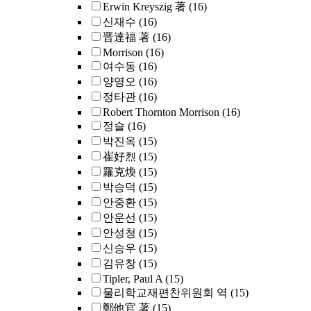
Erwin Kreyszig 著
(16)
신재수
(16)
晋達福 著
(16)
Morrison
(16)
여수동
(16)
양영오
(16)
정타관
(16)
Robert Thornton Morrison
(16)
정슬
(16)
박진옥
(15)
崔好烈
(15)
羅克煥
(15)
박승덕
(15)
안중환
(15)
안운선
(15)
안성청
(15)
신승우
(15)
김유창
(15)
Tipler, Paul A
(15)
물리학교재편찬위원회 역
(15)
鄭他官 著
(15)