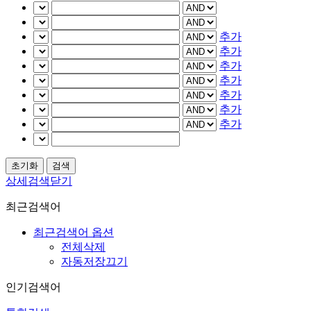
추가
추가
추가
추가
추가
추가
추가
상세검색닫기
최근검색어
최근검색어 옵션
전체삭제
자동저장끄기
인기검색어