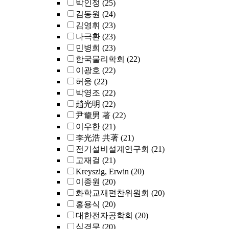
박인정
(25)
김동원
(24)
김영휘
(23)
나극환
(23)
민병희
(23)
한국물리학회
(22)
이광호
(22)
허웅
(22)
박영조
(22)
趙光明
(22)
尹龍男 著
(22)
이우한
(21)
李光浩 共著
(21)
전기설비설계연구회
(21)
고재걸
(21)
Kreyszig, Erwin
(20)
이종원
(20)
화학교재편찬위원회
(20)
홍용식
(20)
대한전자공학회
(20)
심경무
(20)