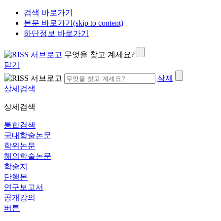
검색 바로가기
본문 바로가기(skip to content)
하단정보 바로가기
무엇을 찾고 계세요?
닫기
삭제
상세검색
상세검색
통합검색
국내학술논문
학위논문
해외학술논문
학술지
단행본
연구보고서
공개강의
버튼