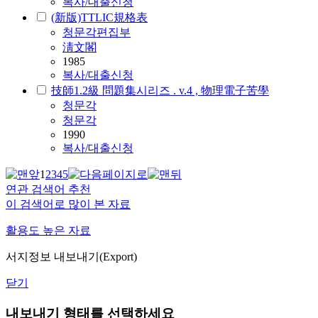
복사/대출신청
(新版)TTLIC規格表
청문각편집부
淸文閣
1985
복사/대출신청
技師1.2級 問題集시리즈 . v.4 , 物理電子苦學
청문각
청문각
1990
복사/대출신청
1
2
3
4
5
연관 검색어 추천
이 검색어로 많이 본 자료
활용도 높은 자료
서지정보 내보내기(Export)
닫기
내보내기 형태를 선택하세요