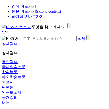
검색 바로가기
본문 바로가기(skip to content)
하단정보 바로가기
무엇을 찾고 계세요?
닫기
삭제
상세검색
상세검색
통합검색
국내학술논문
학위논문
해외학술논문
학술지
단행본
연구보고서
공개강의
버튼