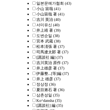
일본문예가협회
(43)
小山 宙哉
(41)
小山宙哉 著
(41)
吉川 英治
(40)
서미유신
(40)
井上靖 著
(39)
도변순일
(38)
宮本 武蔵
(38)
松本淸張 著
(37)
司馬遼太郞 著
(37)
[講談社 編]
(37)
吉川英治 原作
(37)
井上雄彦 著
(37)
伊藤整...[等]編
(37)
井上 雄彦
(37)
정상정
(36)
夏目漱石 著
(36)
삼촌성일
(35)
Ko^dansha
(35)
[講談社] 編
(35)