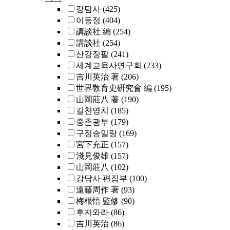
강담사
(425)
이등정
(404)
講談社 編
(254)
講談社
(254)
산강장팔
(241)
세계교육사연구회
(233)
吉川英治 著
(206)
世界敎育史硏究會 編
(195)
山岡莊八 著
(190)
길천영치
(185)
중촌광부
(179)
구정승일랑
(169)
宮下充正
(157)
淺見俊雄
(157)
山岡莊八
(102)
강담사 편집부
(100)
遠藤周作 著
(93)
梅根悟 監修
(90)
후지와라
(86)
吉川英治
(86)