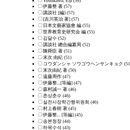
Yoshikawa, Eiji
(59)
伊藤整 著
(57)
講談社 [編]
(57)
[吉川英治 著]
(57)
日本文藝家協會 編
(55)
世界教育史研究会 編
(55)
김달수
(52)
講談社 總合編纂局
(52)
陳舜臣 著
(51)
末次 由紀
(51)
コウダンシャ ソウゴウヘンサンキョク
(51
末次由紀 著
(50)
遠藤周作
(47)
伊藤整...[等編]
(47)
森村誠一 著
(46)
촌상춘수
(46)
실전사장학간행위원회
(46)
村上春樹 著
(45)
伊藤整... [等編]
(45)
송본청장
(44)
하목수석
(43)