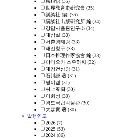
梅根悟
(35)
世界敎育史硏究會
(35)
講談社[編]
(35)
講談社出版硏究所 編
(34)
강담사출판연구소
(34)
대삼실
(33)
서촌경태랑
(33)
태전청구
(33)
日本推理作家協會 編
(33)
야마오카 소우하찌
(32)
대강건삼랑
(31)
石川謙 著
(31)
평야겸
(31)
村上春樹
(30)
이회성
(30)
경도국립박물관
(30)
大森實 著
(30)
발행연도
2026
(7)
2025
(53)
2024
(86)