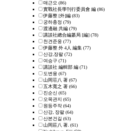
매근오
(86)
實戰社長學刊行委員會 編
(86)
伊藤整 [外]編
(83)
궁하충정
(79)
渡邊融 共編
(79)
講談社總合編纂局 [編]
(78)
천견준웅
(77)
伊藤整 外 4人 編集
(77)
산강,장팔
(72)
여승구
(71)
講談社 編輯部 編
(71)
도변융
(67)
山岡荘八 著
(67)
五木寬之 著
(66)
진순신
(65)
오목관지
(65)
원등주작
(64)
산강, 장팔
(64)
산본건길
(63)
山岡莊八 著.
(61)