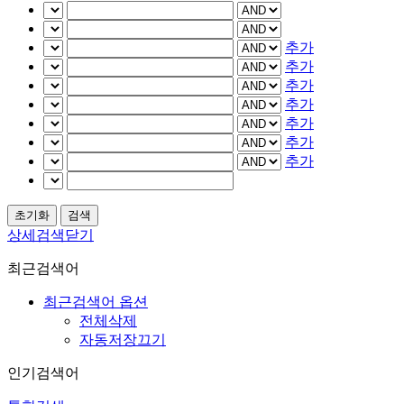
추가
추가
추가
추가
추가
추가
추가
상세검색닫기
최근검색어
최근검색어 옵션
전체삭제
자동저장끄기
인기검색어