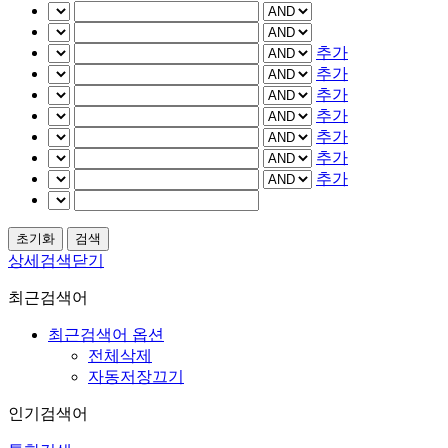
추가
추가
추가
추가
추가
추가
추가
상세검색닫기
최근검색어
최근검색어 옵션
전체삭제
자동저장끄기
인기검색어