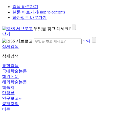
검색 바로가기
본문 바로가기(skip to content)
하단정보 바로가기
무엇을 찾고 계세요?
닫기
삭제
상세검색
상세검색
통합검색
국내학술논문
학위논문
해외학술논문
학술지
단행본
연구보고서
공개강의
버튼