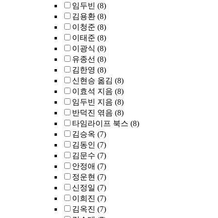
임두빈
(8)
김용환
(8)
이청준
(8)
이태준
(8)
이광식
(8)
유종선
(8)
김한영
(8)
신현승 옮김
(8)
이효석 지음
(8)
임두빈 지음
(8)
반덕진 엮음
(8)
타임라이프 북스
(8)
김승옥
(7)
김동인
(7)
김문수
(7)
안정애
(7)
정운현
(7)
신정일
(7)
이희진
(7)
김옥진
(7)