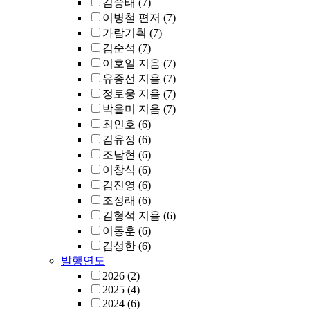
김승태
(7)
이병철 편저
(7)
가람기획
(7)
김순석
(7)
이호일 지음
(7)
유종선 지음
(7)
정토웅 지음
(7)
박을미 지음
(7)
최인호
(6)
김유정
(6)
조남현
(6)
이창식
(6)
김진영
(6)
조정래
(6)
김형석 지음
(6)
이동훈
(6)
김성한
(6)
발행연도
2026
(2)
2025
(4)
2024
(6)