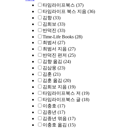
타임라이프북스
(37)
타임라이프 북스 지음
(36)
김향
(33)
김희보
(33)
반덕진
(33)
Time-Life Books
(28)
최범서
(27)
최범서 지음
(27)
반덕진 편저
(25)
김향 옮김
(24)
김삼웅
(23)
김훈
(21)
김훈 옮김
(20)
김희보 지음
(19)
타임라이프북스 저
(19)
타임라이프북스 글
(18)
이충호
(17)
김종년
(17)
김종년 엮음
(17)
이충호 옮김
(15)