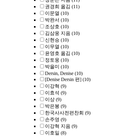
권경희 옮김
(11)
이문열
(10)
박완서
(10)
조상호
(10)
김삼웅 지음
(10)
신현승
(10)
이무열
(10)
윤영호 옮김
(10)
정토웅
(10)
박을미
(10)
Dersin, Denise
(10)
[Denise Dersin 편]
(10)
이강혁
(9)
이효석
(9)
이상
(9)
박은봉
(9)
한국사사전편찬회
(9)
손주영
(9)
이강혁 지음
(9)
이호일
(8)