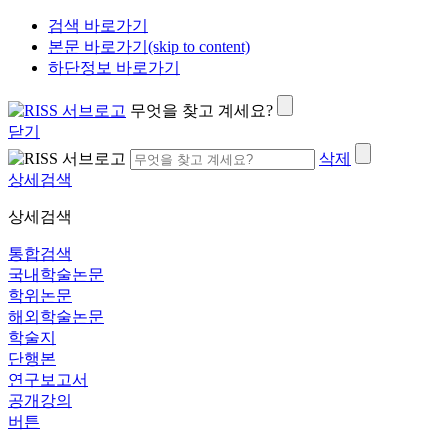
검색 바로가기
본문 바로가기(skip to content)
하단정보 바로가기
무엇을 찾고 계세요?
닫기
삭제
상세검색
상세검색
통합검색
국내학술논문
학위논문
해외학술논문
학술지
단행본
연구보고서
공개강의
버튼