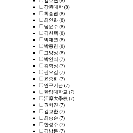
김호연
(8)
강원대학
(8)
최승엽
(8)
최인화
(8)
남윤수
(8)
김한택
(8)
박재연
(8)
박종찬
(8)
고양성
(8)
박인식
(7)
김학성
(7)
권오길
(7)
윤종화
(7)
연구기관
(7)
한림대학교
(7)
江原大學校
(7)
권혁진
(7)
김교환
(7)
최승순
(7)
한성주
(7)
김남돈
(7)