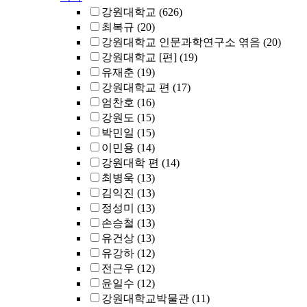
강원대학교
(626)
최복규
(20)
강원대학교 인문과학연구소 엮음
(20)
강원대학교 [편]
(19)
유재춘
(19)
강원대학교 편
(17)
엄찬호
(16)
강원도
(15)
박민일
(15)
이민용
(14)
강원대학 편
(14)
최병욱
(13)
김익진
(13)
정성미
(13)
손승철
(13)
유건상
(13)
유강하
(12)
전근우
(12)
윤일수
(12)
강원대학교박물관
(11)