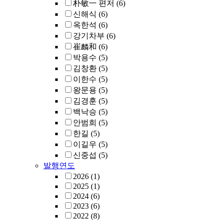
朴敏一 편저
(6)
신해식
(6)
옥한석
(6)
강기차부
(6)
崔麟和
(6)
박용수
(5)
김창환
(5)
이한수
(5)
왕문용
(5)
김경훈
(5)
백낙승
(5)
안범희
(5)
한길
(5)
이길우
(5)
신중섭
(5)
발행연도
2026
(1)
2025
(1)
2024
(6)
2023
(6)
2022
(8)