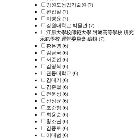
강원도농업기술원
(7)
편집실
(7)
지병윤
(7)
강원대학교 박물관
(7)
江原大學校師範大學 附屬高等學校 硏究
示範學校 運營委員會 編輯
(7)
황은영
(6)
김남국
(6)
서준섭
(6)
김영복
(6)
관동대학교
(6)
김대기
(6)
김준철
(6)
전운성
(6)
신성균
(6)
조준형
(6)
최용순
(6)
황소연
(6)
김종로
(6)
이대범
(6)