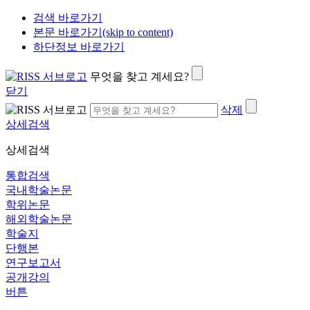
검색 바로가기
본문 바로가기(skip to content)
하단정보 바로가기
무엇을 찾고 계세요?
닫기
삭제
상세검색
상세검색
통합검색
국내학술논문
학위논문
해외학술논문
학술지
단행본
연구보고서
공개강의
버튼