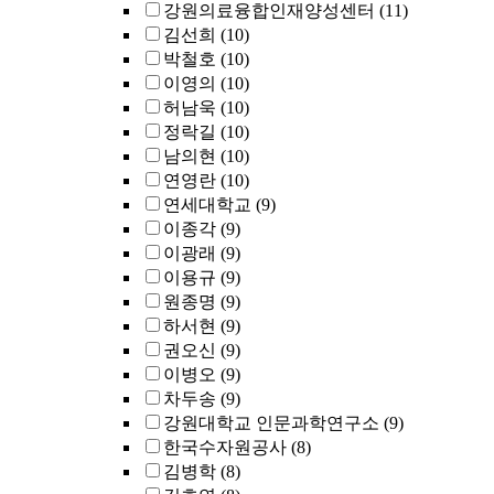
강원의료융합인재양성센터
(11)
김선희
(10)
박철호
(10)
이영의
(10)
허남욱
(10)
정락길
(10)
남의현
(10)
연영란
(10)
연세대학교
(9)
이종각
(9)
이광래
(9)
이용규
(9)
원종명
(9)
하서현
(9)
권오신
(9)
이병오
(9)
차두송
(9)
강원대학교 인문과학연구소
(9)
한국수자원공사
(8)
김병학
(8)