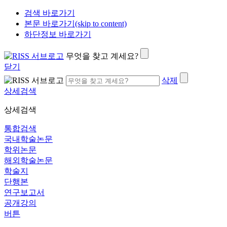
검색 바로가기
본문 바로가기(skip to content)
하단정보 바로가기
무엇을 찾고 계세요?
닫기
삭제
상세검색
상세검색
통합검색
국내학술논문
학위논문
해외학술논문
학술지
단행본
연구보고서
공개강의
버튼