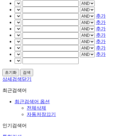
추가
추가
추가
추가
추가
추가
추가
상세검색닫기
최근검색어
최근검색어 옵션
전체삭제
자동저장끄기
인기검색어