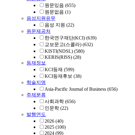
원문있음
(655)
원문없음
(1)
음성지원유무
음성 지원
(22)
원문제공처
한국연구재단(KCI)
(639)
교보문고(스콜라)
(632)
KISTI(NDSL)
(580)
KERIS(RISS)
(28)
등재정보
KCI등재
(599)
KCI등재후보
(38)
학술지명
Asia-Pacific Journal of Business
(656)
주제분류
사회과학
(656)
인문학
(22)
발행연도
2026
(40)
2025
(100)
2024
(99)