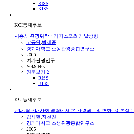
RISS
KISS
KCI등재후보
시흥시 관광위락ㆍ레저스포츠 개발방향
고동완
,
박세종
경기대학교 소성관광종합연구소
2005
여가관광연구
Vol.9 No.-
원문보기
2
RISS
KISS
KCI등재후보
근대-탈근대사회 맥락에서 본 관광패턴의 변화 : 이론적
김사헌
,
지선진
경기대학교 소성관광종합연구소
2005