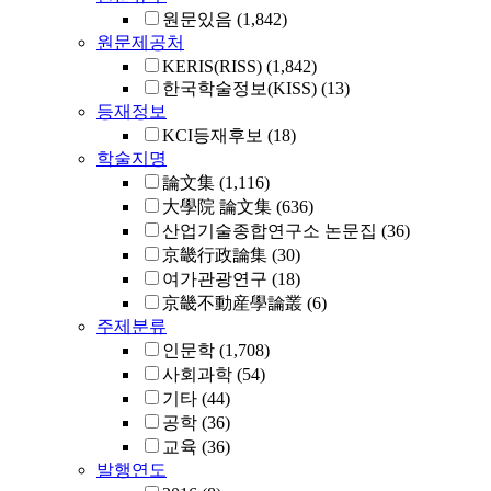
원문있음
(1,842)
원문제공처
KERIS(RISS)
(1,842)
한국학술정보(KISS)
(13)
등재정보
KCI등재후보
(18)
학술지명
論文集
(1,116)
大學院 論文集
(636)
산업기술종합연구소 논문집
(36)
京畿行政論集
(30)
여가관광연구
(18)
京畿不動産學論叢
(6)
주제분류
인문학
(1,708)
사회과학
(54)
기타
(44)
공학
(36)
교육
(36)
발행연도