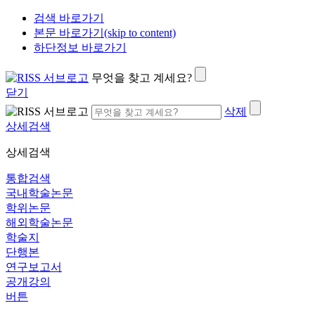
검색 바로가기
본문 바로가기(skip to content)
하단정보 바로가기
무엇을 찾고 계세요?
닫기
삭제
상세검색
상세검색
통합검색
국내학술논문
학위논문
해외학술논문
학술지
단행본
연구보고서
공개강의
버튼