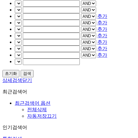
추가
추가
추가
추가
추가
추가
추가
상세검색닫기
최근검색어
최근검색어 옵션
전체삭제
자동저장끄기
인기검색어