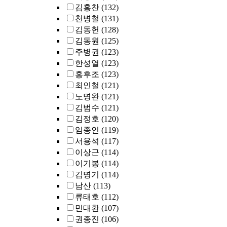
김홍찬
(132)
천병철
(131)
김동헌
(128)
김동원
(125)
주병권
(123)
한성열
(123)
홍후조
(123)
최인철
(121)
노명완
(121)
김범수
(121)
김정호
(120)
임종인
(119)
서용석
(117)
이상근
(114)
이기봉
(114)
김명기
(114)
남산
(113)
류태호
(112)
민대환
(107)
권종진
(106)