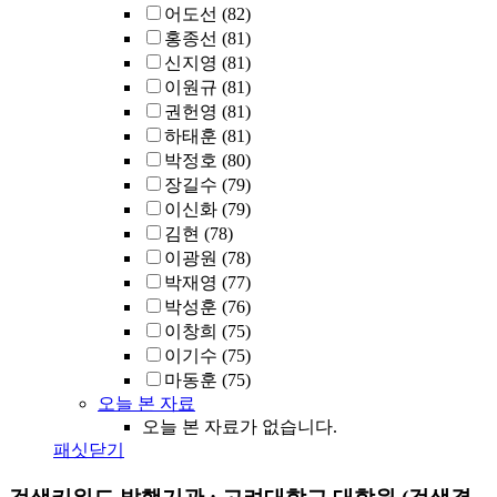
어도선
(82)
홍종선
(81)
신지영
(81)
이원규
(81)
권헌영
(81)
하태훈
(81)
박정호
(80)
장길수
(79)
이신화
(79)
김현
(78)
이광원
(78)
박재영
(77)
박성훈
(76)
이창희
(75)
이기수
(75)
마동훈
(75)
오늘 본 자료
오늘 본 자료가 없습니다.
패싯닫기