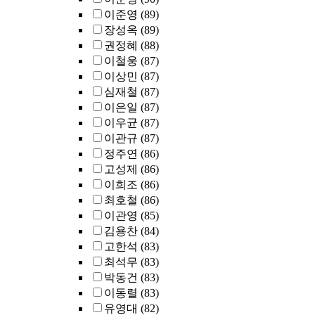
이준영
(89)
장성옥
(89)
권정혜
(88)
이철웅
(87)
이상민
(87)
심재철
(87)
이은일
(87)
이우균
(87)
이관규
(87)
정주연
(86)
고성제
(86)
이희조
(86)
최호철
(86)
이관영
(85)
김용찬
(84)
고한석
(83)
최석무
(83)
박동건
(83)
이동렬
(83)
유영대
(82)