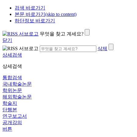
검색 바로가기
본문 바로가기(skip to content)
하단정보 바로가기
무엇을 찾고 계세요?
닫기
삭제
상세검색
상세검색
통합검색
국내학술논문
학위논문
해외학술논문
학술지
단행본
연구보고서
공개강의
버튼