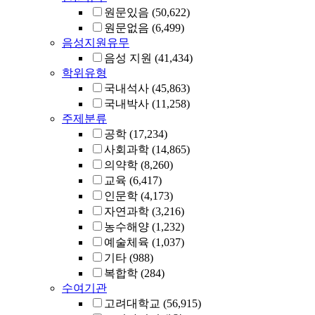
원문있음
(50,622)
원문없음
(6,499)
음성지원유무
음성 지원
(41,434)
학위유형
국내석사
(45,863)
국내박사
(11,258)
주제분류
공학
(17,234)
사회과학
(14,865)
의약학
(8,260)
교육
(6,417)
인문학
(4,173)
자연과학
(3,216)
농수해양
(1,232)
예술체육
(1,037)
기타
(988)
복합학
(284)
수여기관
고려대학교
(56,915)