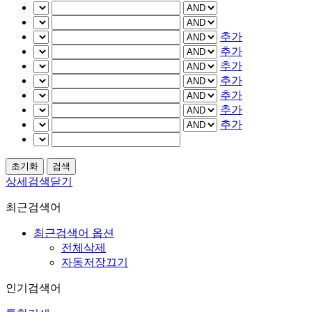
추가
추가
추가
추가
추가
추가
추가
상세검색닫기
최근검색어
최근검색어 옵션
전체삭제
자동저장끄기
인기검색어