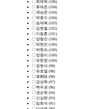
최재욱
(106)
류재준
(104)
곽승준
(104)
박종수
(104)
송재복
(103)
김현철
(102)
이동훈
(101)
양형진
(100)
박현진
(100)
박현숙
(100)
정종미
(100)
유헌창
(100)
장현석
(99)
유호열
(98)
李相珍
(98)
강성학
(97)
백두권
(96)
권순희
(94)
신상완
(93)
임희석
(91)
이순영
(90)