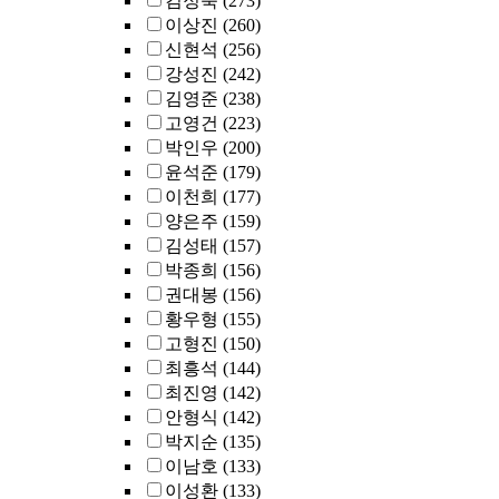
김정숙
(273)
이상진
(260)
신현석
(256)
강성진
(242)
김영준
(238)
고영건
(223)
박인우
(200)
윤석준
(179)
이천희
(177)
양은주
(159)
김성태
(157)
박종희
(156)
권대봉
(156)
황우형
(155)
고형진
(150)
최흥석
(144)
최진영
(142)
안형식
(142)
박지순
(135)
이남호
(133)
이성환
(133)