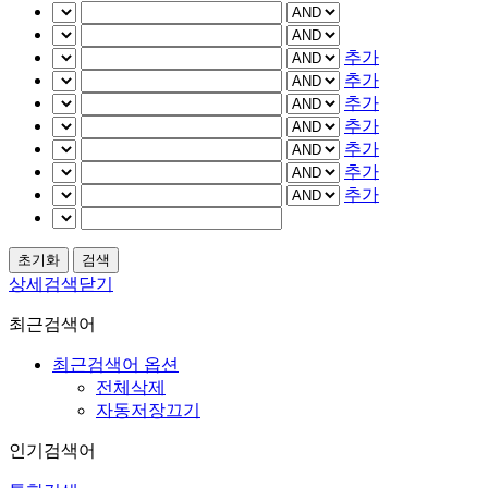
추가
추가
추가
추가
추가
추가
추가
상세검색닫기
최근검색어
최근검색어 옵션
전체삭제
자동저장끄기
인기검색어