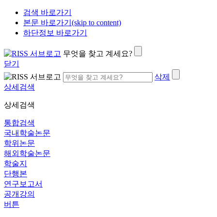
검색 바로가기
본문 바로가기(skip to content)
하단정보 바로가기
무엇을 찾고 계세요?
닫기
삭제
상세검색
상세검색
통합검색
국내학술논문
학위논문
해외학술논문
학술지
단행본
연구보고서
공개강의
버튼