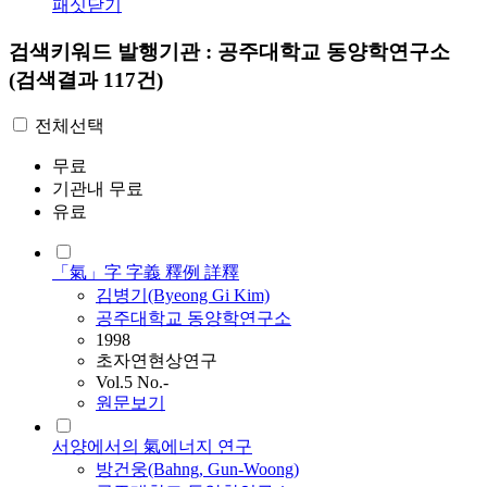
패싯닫기
검색키워드
발행기관 : 공주대학교 동양학연구소
(검색결과 117건)
전체선택
무료
기관내 무료
유료
「氣」字 字義 釋例 詳釋
김병기(Byeong Gi Kim)
공주대학교 동양학연구소
1998
초자연현상연구
Vol.5 No.-
원문보기
서양에서의 氣에너지 연구
방건웅(Bahng, Gun-Woong)