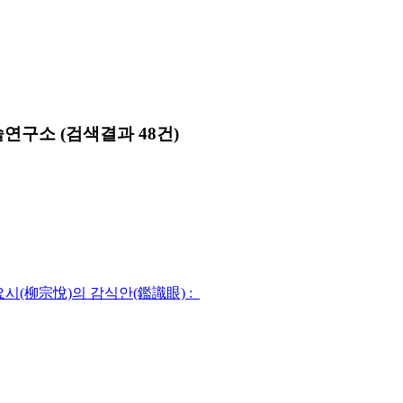
술연구소
(검색결과 48건)
(柳宗悅)의 감식안(鑑識眼) :