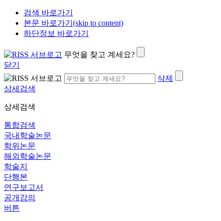
검색 바로가기
본문 바로가기(skip to content)
하단정보 바로가기
무엇을 찾고 계세요?
닫기
삭제
상세검색
상세검색
통합검색
국내학술논문
학위논문
해외학술논문
학술지
단행본
연구보고서
공개강의
버튼