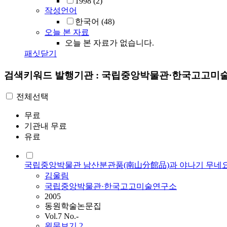
1998
(2)
작성언어
한국어
(48)
오늘 본 자료
오늘 본 자료가 없습니다.
패싯닫기
검색키워드
발행기관 : 국립중앙박물관·한국고고미
전체선택
무료
기관내 무료
유료
국립중앙박물관 남산분관품(南山分館品)과 야나기 무네요시
김울림
국립중앙박물관·한국고고미술연구소
2005
동원학술논문집
Vol.7 No.-
원문보기
2