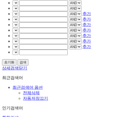
추가
추가
추가
추가
추가
추가
추가
상세검색닫기
최근검색어
최근검색어 옵션
전체삭제
자동저장끄기
인기검색어