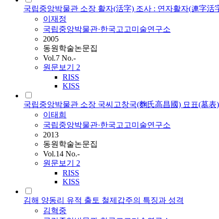
국립중앙박물관 소장 활자(活字) 조사 : 연자활자(連字活
이재정
국립중앙박물관·한국고고미술연구소
2005
동원학술논문집
Vol.7 No.-
원문보기
2
RISS
KISS
국립중앙박물관 소장 국씨고창국(麴氏高昌國) 묘표(墓表)
이태희
국립중앙박물관·한국고고미술연구소
2013
동원학술논문집
Vol.14 No.-
원문보기
2
RISS
KISS
김해 양동리 유적 출토 철제갑주의 특징과 성격
김혁중