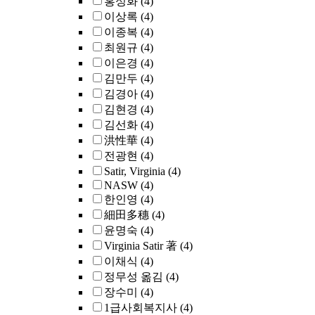
홍성화
(4)
이상록
(4)
이종복
(4)
최원규
(4)
이은경
(4)
김만두
(4)
김경아
(4)
김현경
(4)
김선화
(4)
洪性華
(4)
전광현
(4)
Satir, Virginia
(4)
NASW
(4)
한인영
(4)
細田多穗
(4)
윤명숙
(4)
Virginia Satir 著
(4)
이채식
(4)
정무성 옮김
(4)
장수미
(4)
1급사회복지사
(4)