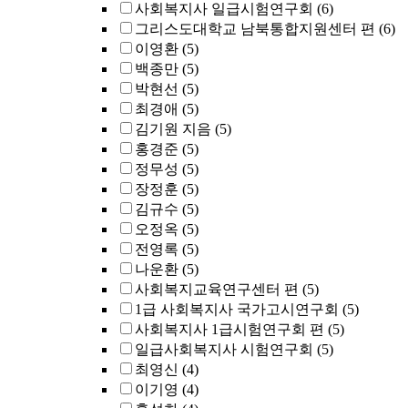
사회복지사 일급시험연구회
(6)
그리스도대학교 남북통합지원센터 편
(6)
이영환
(5)
백종만
(5)
박현선
(5)
최경애
(5)
김기원 지음
(5)
홍경준
(5)
정무성
(5)
장정훈
(5)
김규수
(5)
오정옥
(5)
전영록
(5)
나운환
(5)
사회복지교육연구센터 편
(5)
1급 사회복지사 국가고시연구회
(5)
사회복지사 1급시험연구회 편
(5)
일급사회복지사 시험연구회
(5)
최영신
(4)
이기영
(4)