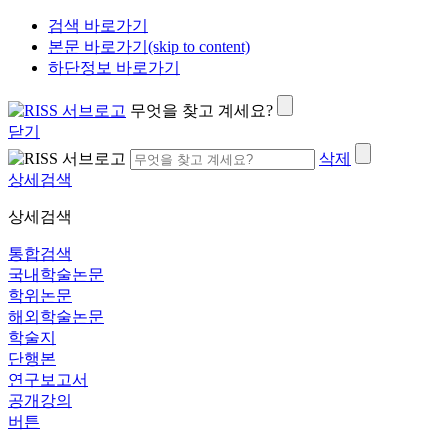
검색 바로가기
본문 바로가기(skip to content)
하단정보 바로가기
무엇을 찾고 계세요?
닫기
삭제
상세검색
상세검색
통합검색
국내학술논문
학위논문
해외학술논문
학술지
단행본
연구보고서
공개강의
버튼