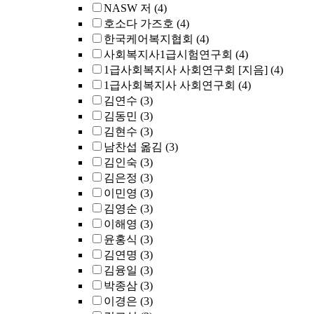
NASW 저
(4)
호소다 가즈호
(4)
한국케어복지협회
(4)
사회복지사1급시험연구회
(4)
1급사회복지사 사회연구회 [지음]
(4)
1급사회복지사 사회연구회
(4)
김연수
(3)
김동민
(3)
김현수
(3)
남찬섭 옮김
(3)
김인숙
(3)
김은정
(3)
이민영
(3)
김영순
(3)
이해영
(3)
윤홍식
(3)
김연명
(3)
김융일
(3)
박종삼
(3)
이경은
(3)