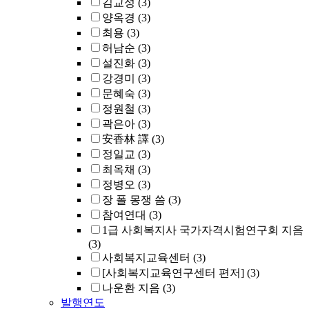
김교성
(3)
양옥경
(3)
최용
(3)
허남순
(3)
설진화
(3)
강경미
(3)
문혜숙
(3)
정원철
(3)
곽은아
(3)
安香林 譯
(3)
정일교
(3)
최옥채
(3)
정병오
(3)
장 폴 몽쟁 씀
(3)
참여연대
(3)
1급 사회복지사 국가자격시험연구회 지음
(3)
사회복지교육센터
(3)
[사회복지교육연구센터 편저]
(3)
나운환 지음
(3)
발행연도