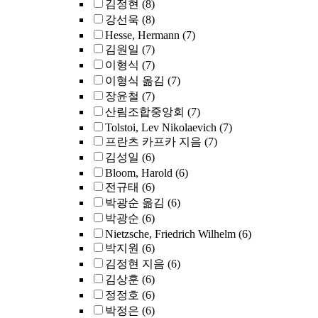
김정현
(8)
강선욱
(8)
Hesse, Hermann
(7)
김원일
(7)
이형식
(7)
이형식 옮김
(7)
장윤철
(7)
산림조합중앙회
(7)
Tolstoi, Lev Nikolaevich
(7)
프란츠 카프카 지음
(7)
김성일
(6)
Bloom, Harold
(6)
전규태
(6)
박광순 옮김
(6)
박광순
(6)
Nietzsche, Friedrich Wilhelm
(6)
박지원
(6)
김정현 지음
(6)
김상훈
(6)
정정호
(6)
박정은
(6)