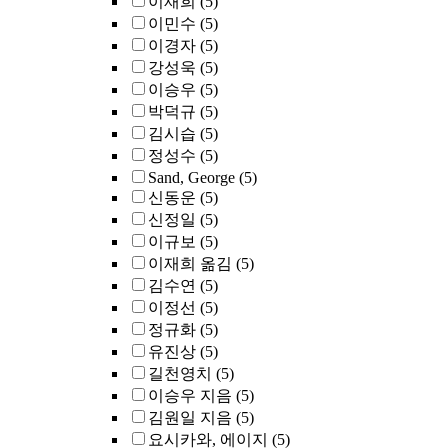
이재희
(5)
이민수
(5)
이경자
(5)
강성욱
(5)
이승우
(5)
박덕규
(5)
김시습
(5)
정성수
(5)
Sand, George
(5)
신동운
(5)
신정일
(5)
이규보
(5)
이재희 옮김
(5)
김수연
(5)
이정선
(5)
정규화
(5)
유진상
(5)
길천영치
(5)
이승우 지음
(5)
김원일 지음
(5)
요시카와, 에이지
(5)