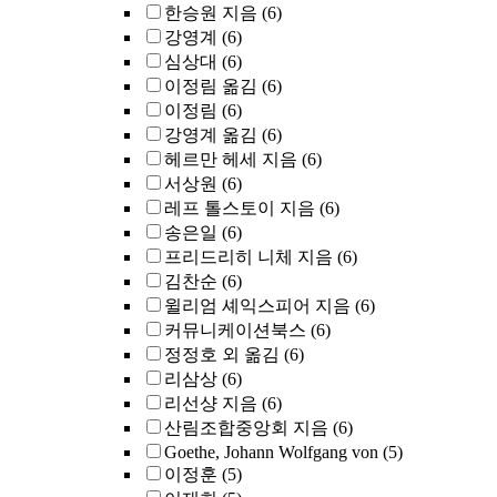
한승원 지음
(6)
강영계
(6)
심상대
(6)
이정림 옮김
(6)
이정림
(6)
강영계 옮김
(6)
헤르만 헤세 지음
(6)
서상원
(6)
레프 톨스토이 지음
(6)
송은일
(6)
프리드리히 니체 지음
(6)
김찬순
(6)
윌리엄 셰익스피어 지음
(6)
커뮤니케이션북스
(6)
정정호 외 옮김
(6)
리삼상
(6)
리선샹 지음
(6)
산림조합중앙회 지음
(6)
Goethe, Johann Wolfgang von
(5)
이정훈
(5)