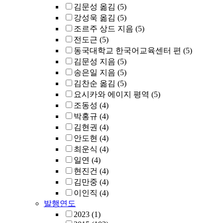
김문성 옮김
(5)
강성욱 옮김
(5)
조르주 상드 지음
(5)
전도근
(5)
동국대학교 한국어교육센터 편
(5)
김문성 지음
(5)
송은일 지음
(5)
김찬순 옮김
(5)
요시카와 에이지 평역
(5)
조동성
(4)
박홍규
(4)
김현권
(4)
안도현
(4)
최운식
(4)
일연
(4)
현진건
(4)
김만중
(4)
이인직
(4)
발행연도
2023
(1)