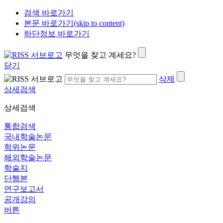
검색 바로가기
본문 바로가기(skip to content)
하단정보 바로가기
무엇을 찾고 계세요?
닫기
삭제
상세검색
상세검색
통합검색
국내학술논문
학위논문
해외학술논문
학술지
단행본
연구보고서
공개강의
버튼