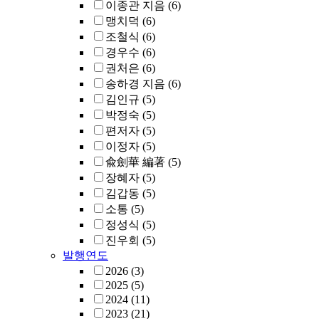
이종관 지음
(6)
맹치덕
(6)
조철식
(6)
경우수
(6)
권처은
(6)
송하경 지음
(6)
김인규
(5)
박정숙
(5)
편저자
(5)
이정자
(5)
兪劍華 編著
(5)
장혜자
(5)
김갑동
(5)
소통
(5)
정성식
(5)
진우회
(5)
발행연도
2026
(3)
2025
(5)
2024
(11)
2023
(21)