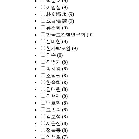
박문호
(9)
이명실
(9)
朴文鎬 著
(9)
成百曉 譯
(9)
유검화
(9)
한국고간찰연구회
(9)
선미현
(9)
한가락모임
(9)
김숙
(8)
김병기
(8)
송하경
(8)
조남권
(8)
한숙희
(8)
김대원
(8)
김현재
(8)
백호현
(8)
고인숙
(8)
김보성
(8)
서은선
(8)
정복동
(8)
안성호
(7)