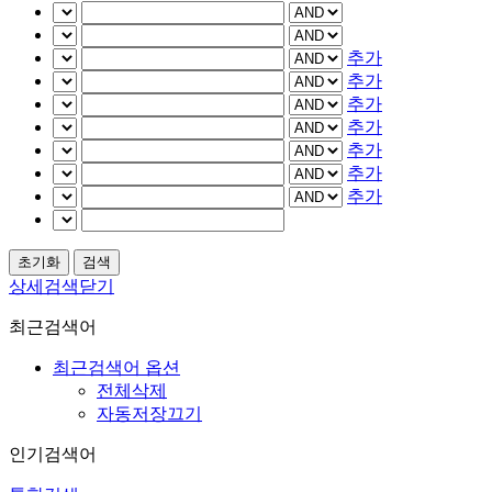
추가
추가
추가
추가
추가
추가
추가
상세검색닫기
최근검색어
최근검색어 옵션
전체삭제
자동저장끄기
인기검색어