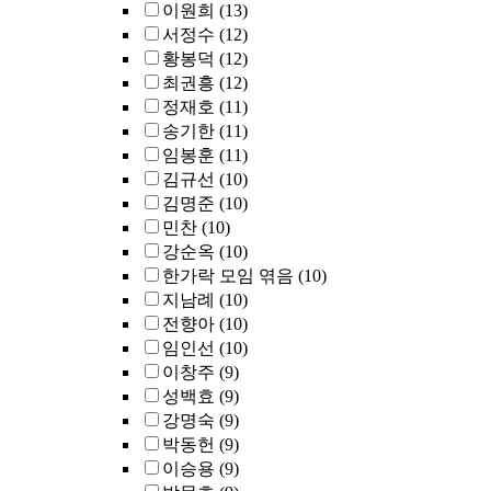
이원희
(13)
서정수
(12)
황봉덕
(12)
최권흥
(12)
정재호
(11)
송기한
(11)
임봉훈
(11)
김규선
(10)
김명준
(10)
민찬
(10)
강순옥
(10)
한가락 모임 엮음
(10)
지남례
(10)
전향아
(10)
임인선
(10)
이창주
(9)
성백효
(9)
강명숙
(9)
박동헌
(9)
이승용
(9)