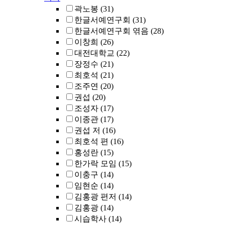
곽노봉
(31)
한글서예연구회
(31)
한글서예연구회 엮음
(28)
이창희
(26)
대전대학교
(22)
장정수
(21)
최호석
(21)
조주연
(20)
권섭
(20)
조성자
(17)
이종관
(17)
권섭 저
(16)
최호석 편
(16)
홍성란
(15)
한가락 모임
(15)
이충구
(14)
임현순
(14)
김홍광 편저
(14)
김홍광
(14)
시습학사
(14)