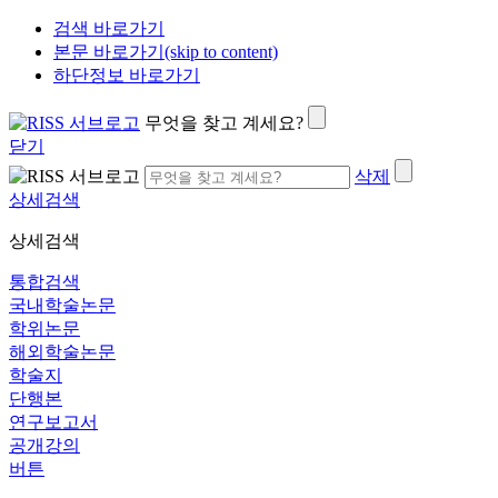
검색 바로가기
본문 바로가기(skip to content)
하단정보 바로가기
무엇을 찾고 계세요?
닫기
삭제
상세검색
상세검색
통합검색
국내학술논문
학위논문
해외학술논문
학술지
단행본
연구보고서
공개강의
버튼