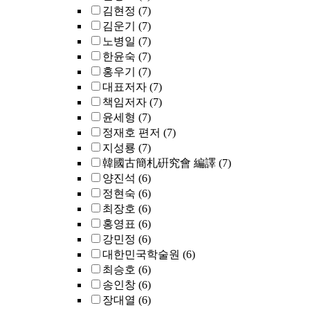
김현정
(7)
김운기
(7)
노병일
(7)
한윤숙
(7)
홍우기
(7)
대표저자
(7)
책임저자
(7)
윤세형
(7)
정재호 편저
(7)
지성룡
(7)
韓國古簡札硏究會 編譯
(7)
양진석
(6)
정현숙
(6)
최장호
(6)
홍영표
(6)
강민정
(6)
대한민국학술원
(6)
최승호
(6)
송인창
(6)
장대열
(6)