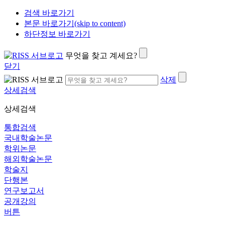
검색 바로가기
본문 바로가기(skip to content)
하단정보 바로가기
무엇을 찾고 계세요?
닫기
삭제
상세검색
상세검색
통합검색
국내학술논문
학위논문
해외학술논문
학술지
단행본
연구보고서
공개강의
버튼