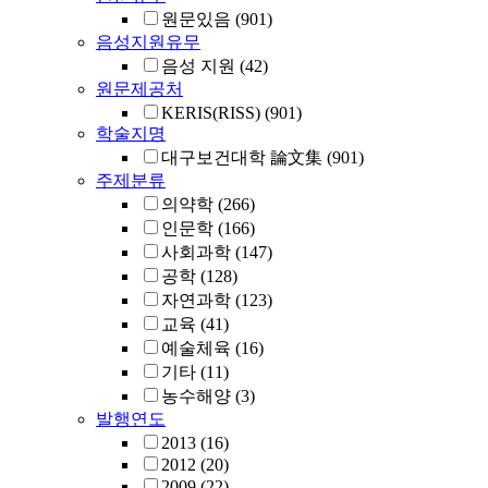
원문있음
(901)
음성지원유무
음성 지원
(42)
원문제공처
KERIS(RISS)
(901)
학술지명
대구보건대학 論文集
(901)
주제분류
의약학
(266)
인문학
(166)
사회과학
(147)
공학
(128)
자연과학
(123)
교육
(41)
예술체육
(16)
기타
(11)
농수해양
(3)
발행연도
2013
(16)
2012
(20)
2009
(22)