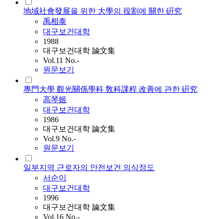
地域社會發展을 위한 大學의 役割에 關한 硏究
禹相泰
대구보건대학
1988
대구보건대학 論文集
Vol.11 No.-
원문보기
專門大學 觀光關係學科 敎科課程 改善에 관한 硏究
高琴姬
대구보건대학
1986
대구보건대학 論文集
Vol.9 No.-
원문보기
일부지역 근로자의 안전보건 의식정도
서순이
대구보건대학
1996
대구보건대학 論文集
Vol.16 No.-