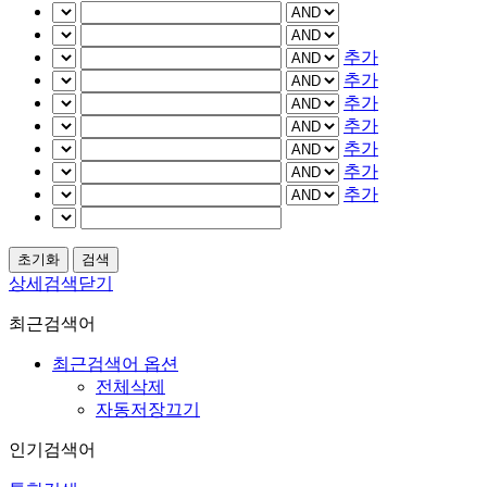
추가
추가
추가
추가
추가
추가
추가
상세검색닫기
최근검색어
최근검색어 옵션
전체삭제
자동저장끄기
인기검색어