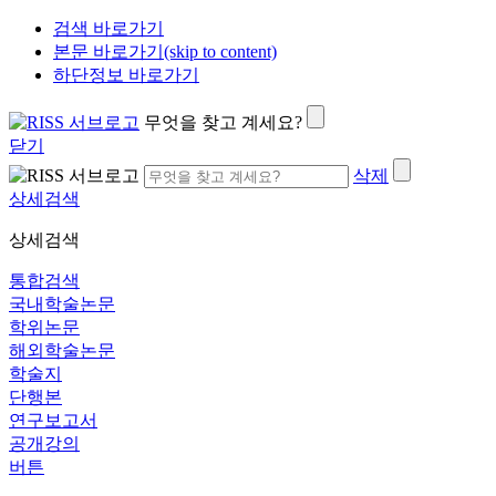
검색 바로가기
본문 바로가기(skip to content)
하단정보 바로가기
무엇을 찾고 계세요?
닫기
삭제
상세검색
상세검색
통합검색
국내학술논문
학위논문
해외학술논문
학술지
단행본
연구보고서
공개강의
버튼