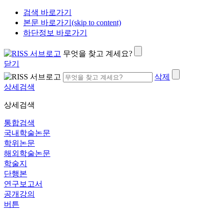
검색 바로가기
본문 바로가기(skip to content)
하단정보 바로가기
무엇을 찾고 계세요?
닫기
삭제
상세검색
상세검색
통합검색
국내학술논문
학위논문
해외학술논문
학술지
단행본
연구보고서
공개강의
버튼