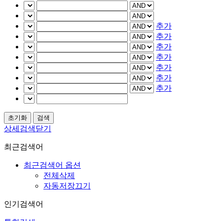
추가
추가
추가
추가
추가
추가
추가
상세검색닫기
최근검색어
최근검색어 옵션
전체삭제
자동저장끄기
인기검색어