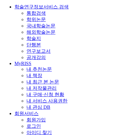
학술연구정보서비스 검색
통합검색
학위논문
국내학술논문
해외학술논문
학술지
단행본
연구보고서
공개강의
MyRISS
내 추천논문
내 책장
내 최근 본 논문
내 저작물관리
내 구매·신청 현황
내 서비스 사용권한
내 관심 DB
회원서비스
회원가입
로그인
아이디 찾기