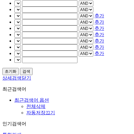
추가
추가
추가
추가
추가
추가
추가
상세검색닫기
최근검색어
최근검색어 옵션
전체삭제
자동저장끄기
인기검색어