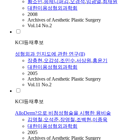
황소민
,
송제니퍼김
,
오경석
,
임광열
,
최재원
대한미용성형외과학회
2008
Archives of Aesthetic Plastic Surgery
Vol.14 No.2
KCI등재후보
성형외과 인지도에 관한 연구(II)
장충현
,
오갑성
,
조민수
,
서상원
,
홍윤기
대한미용성형외과학회
2005
Archives of Aesthetic Plastic Surgery
Vol.11 No.2
KCI등재후보
AlloDerm?으로 비첨성형술을 시행한 융비술
김명철
,
오석준
,
장영철
,
조백현
,
이종욱
대한미용성형외과학회
2005
Archives of Aesthetic Plastic Surgery