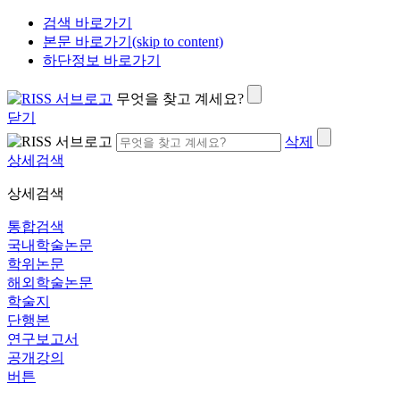
검색 바로가기
본문 바로가기(skip to content)
하단정보 바로가기
무엇을 찾고 계세요?
닫기
삭제
상세검색
상세검색
통합검색
국내학술논문
학위논문
해외학술논문
학술지
단행본
연구보고서
공개강의
버튼