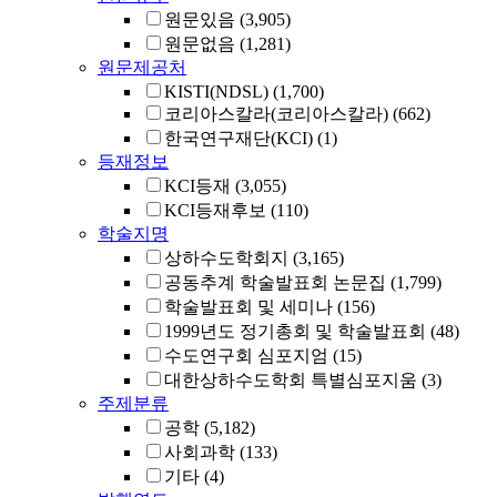
원문있음
(3,905)
원문없음
(1,281)
원문제공처
KISTI(NDSL)
(1,700)
코리아스칼라(코리아스칼라)
(662)
한국연구재단(KCI)
(1)
등재정보
KCI등재
(3,055)
KCI등재후보
(110)
학술지명
상하수도학회지
(3,165)
공동추계 학술발표회 논문집
(1,799)
학술발표회 및 세미나
(156)
1999년도 정기총회 및 학술발표회
(48)
수도연구회 심포지엄
(15)
대한상하수도학회 특별심포지움
(3)
주제분류
공학
(5,182)
사회과학
(133)
기타
(4)