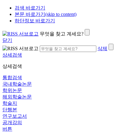
검색 바로가기
본문 바로가기(skip to content)
하단정보 바로가기
무엇을 찾고 계세요?
닫기
삭제
상세검색
상세검색
통합검색
국내학술논문
학위논문
해외학술논문
학술지
단행본
연구보고서
공개강의
버튼