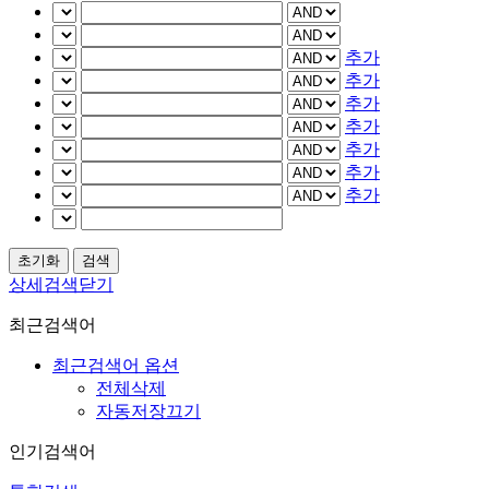
추가
추가
추가
추가
추가
추가
추가
상세검색닫기
최근검색어
최근검색어 옵션
전체삭제
자동저장끄기
인기검색어