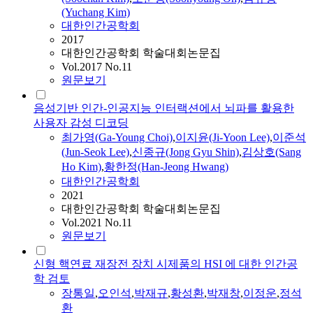
(Yuchang Kim)
대한인간공학회
2017
대한인간공학회 학술대회논문집
Vol.2017 No.11
원문보기
음성기반 인간-인공지능 인터랙션에서 뇌파를 활용한
사용자 감성 디코딩
최가영(Ga-Young Choi)
,
이지윤(Ji-Yoon Lee)
,
이준석
(Jun-Seok Lee)
,
신종규(Jong Gyu Shin)
,
김상호(Sang
Ho Kim)
,
황한정(Han-Jeong Hwang)
대한인간공학회
2021
대한인간공학회 학술대회논문집
Vol.2021 No.11
원문보기
신형 핵연료 재장전 장치 시제품의 HSI 에 대한 인간공
학 검토
장통일
,
오인석
,
박재규
,
황성환
,
박재창
,
이정운
,
정석
환