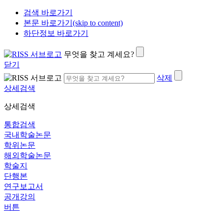
검색 바로가기
본문 바로가기(skip to content)
하단정보 바로가기
무엇을 찾고 계세요?
닫기
삭제
상세검색
상세검색
통합검색
국내학술논문
학위논문
해외학술논문
학술지
단행본
연구보고서
공개강의
버튼