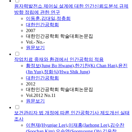
원자력발전소 제어실 설계에 대한 인간신뢰도분석 규제
방향 정립에 관한 연구
이동훈
,
김대일
,
정충희
대한인간공학회
2007
대한인간공학회 학술대회논문집
Vol.- No.-
원문보기
작업치료 중재와 환경에서 인간공학의 적용
황정보(Jung Bo Hwang)
,
한기찬(Ki Chan Han)
,
윤진
(Jin Yun)
,
정화식(Hwa Shik Jung)
대한인간공학회
2012
대한인간공학회 학술대회논문집
Vol.2012 No.11
원문보기
보건관리자 법 개정에 따른 인간공학기사 제도개선 실태
조사
이현재(Hyunjae Lee)
,
이재홍(Jaehong Lee)
,
김수찬
(Soochan Kim)
,
오순영(Soonyoung Oh)
,
김유창