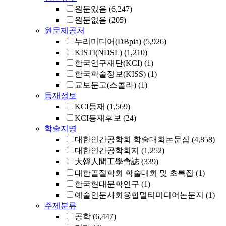
원문있음
(6,247)
원문없음
(205)
원문제공처
누리미디어(DBpia)
(5,926)
KISTI(NDSL)
(1,210)
한국연구재단(KCI)
(1)
한국학술정보(KISS)
(1)
교보문고(스콜라)
(1)
등재정보
KCI등재
(1,569)
KCI등재후보
(24)
학술지명
대한인간공학회 학술대회논문집
(4,858)
대한인간공학회지
(1,252)
大韓人間工學會誌
(339)
대한골절학회 학술대회 및 초록집
(1)
한국현대문학연구
(1)
예술인문사회융합멀티미디어논문지
(1)
주제분류
공학
(6,447)