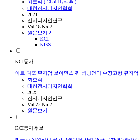
최효식 ( Choi Hyo-sik )
대한전시디자인학회
2021
전시디자인연구
Vol.18 No.2
원문보기
2
KCI
KISS
KCI등재
아트 디포 뮤지엄 보이만스 판 뵈닝언의 수장고형 뮤지엄
최효식
대한전시디자인학회
2025
전시디자인연구
Vol.22 No.2
원문보기
KCI등재후보
박물관 상설전시 공간큐레이팅 사례 연구 - ‘차경’개념으