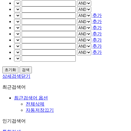
추가
추가
추가
추가
추가
추가
추가
상세검색닫기
최근검색어
최근검색어 옵션
전체삭제
자동저장끄기
인기검색어