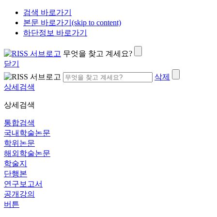
검색 바로가기
본문 바로가기(skip to content)
하단정보 바로가기
무엇을 찾고 계세요?
닫기
삭제
상세검색
상세검색
통합검색
국내학술논문
학위논문
해외학술논문
학술지
단행본
연구보고서
공개강의
버튼