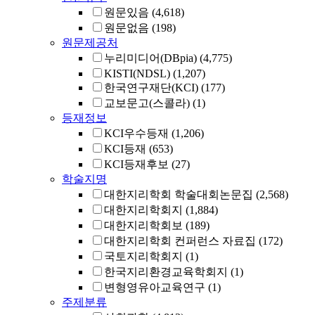
원문있음
(4,618)
원문없음
(198)
원문제공처
누리미디어(DBpia)
(4,775)
KISTI(NDSL)
(1,207)
한국연구재단(KCI)
(177)
교보문고(스콜라)
(1)
등재정보
KCI우수등재
(1,206)
KCI등재
(653)
KCI등재후보
(27)
학술지명
대한지리학회 학술대회논문집
(2,568)
대한지리학회지
(1,884)
대한지리학회보
(189)
대한지리학회 컨퍼런스 자료집
(172)
국토지리학회지
(1)
한국지리환경교육학회지
(1)
변형영유아교육연구
(1)
주제분류