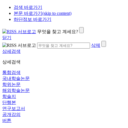
검색 바로가기
본문 바로가기(skip to content)
하단정보 바로가기
무엇을 찾고 계세요?
닫기
삭제
상세검색
상세검색
통합검색
국내학술논문
학위논문
해외학술논문
학술지
단행본
연구보고서
공개강의
버튼