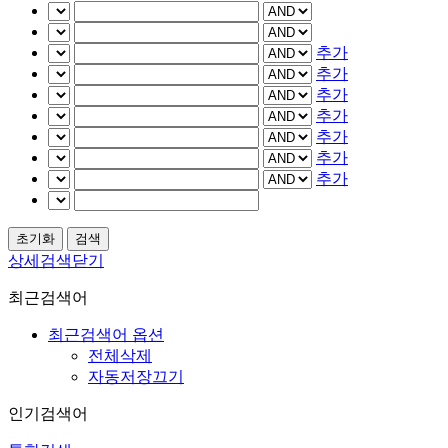
추가
추가
추가
추가
추가
추가
추가
상세검색닫기
최근검색어
최근검색어 옵션
전체삭제
자동저장끄기
인기검색어