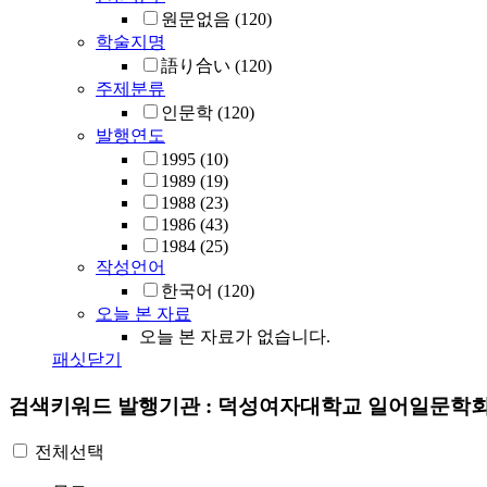
원문없음
(120)
학술지명
語り合い
(120)
주제분류
인문학
(120)
발행연도
1995
(10)
1989
(19)
1988
(23)
1986
(43)
1984
(25)
작성언어
한국어
(120)
오늘 본 자료
오늘 본 자료가 없습니다.
패싯닫기
검색키워드
발행기관 : 덕성여자대학교 일어일문학
전체선택