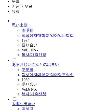
무료
기관내 무료
유료
思い出話.....
李明姬
덕성여자대학교 일어일문학회
1984
語り合い
Vol.1 No.-
복사/대출신청
あるおじいさんとの出會い
조훈희
덕성여자대학교 일어일문학회
1989
語り合い
Vol.6 No.-
복사/대출신청
大事な出會い
김혜경