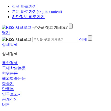
검색 바로가기
본문 바로가기(skip to content)
하단정보 바로가기
무엇을 찾고 계세요?
닫기
삭제
상세검색
상세검색
통합검색
국내학술논문
학위논문
해외학술논문
학술지
단행본
연구보고서
공개강의
버튼