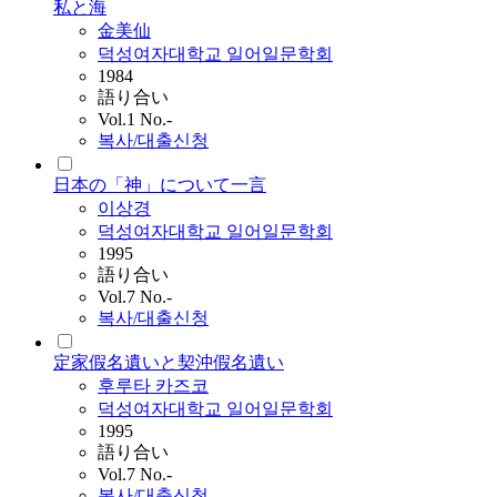
私と海
金美仙
덕성여자대학교 일어일문학회
1984
語り合い
Vol.1 No.-
복사/대출신청
日本の「神」について一言
이상경
덕성여자대학교 일어일문학회
1995
語り合い
Vol.7 No.-
복사/대출신청
定家假名遺いと契沖假名遺い
후루타 카즈코
덕성여자대학교 일어일문학회
1995
語り合い
Vol.7 No.-
복사/대출신청