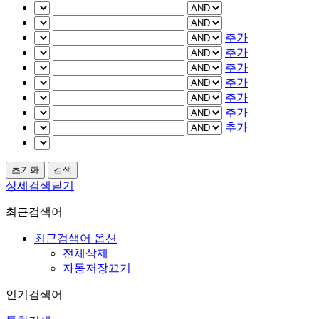
추가
추가
추가
추가
추가
추가
추가
상세검색닫기
최근검색어
최근검색어 옵션
전체삭제
자동저장끄기
인기검색어