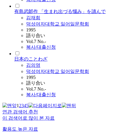
有島武郞作 「生まれ出づる惱み」を讀んで
김재희
덕성여자대학교 일어일문학회
1995
語り合い
Vol.7 No.-
복사/대출신청
日本のことわざ
김의영
덕성여자대학교 일어일문학회
1995
語り合い
Vol.7 No.-
복사/대출신청
1
2
3
4
5
연관 검색어 추천
이 검색어로 많이 본 자료
활용도 높은 자료