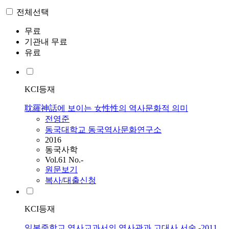
전체선택
무료
기관내 무료
유료
KCI등재
耽羅神話에 보이는 女性性의 역사문화적 의미
전영준
동국대학교 동국역사문화연구소
2016
동국사학
Vol.61 No.-
원문보기
복사/대출신청
KCI등재
일본중학교 역사교과서의 역사관과 고대사 서술 -2011