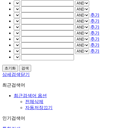
추가
추가
추가
추가
추가
추가
추가
상세검색닫기
최근검색어
최근검색어 옵션
전체삭제
자동저장끄기
인기검색어