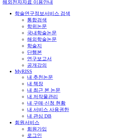
해외전자자료 이용안내
학술연구정보서비스 검색
통합검색
학위논문
국내학술논문
해외학술논문
학술지
단행본
연구보고서
공개강의
MyRISS
내 추천논문
내 책장
내 최근 본 논문
내 저작물관리
내 구매·신청 현황
내 서비스 사용권한
내 관심 DB
회원서비스
회원가입
로그인