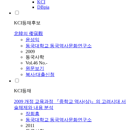
KCI
DBpia
KCI등재후보
北韓의 倭寇觀
윤성익
동국대학교 동국역사문화연구소
2009
동국사학
Vol.46 No.-
원문보기
복사/대출신청
KCI등재
2009 개정 교육과정 『중학교 역사(상)』의 고려시대 서
술체제와 내용 분석
장희흥
동국대학교 동국역사문화연구소
2011