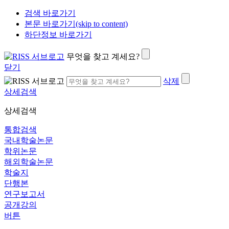
검색 바로가기
본문 바로가기(skip to content)
하단정보 바로가기
무엇을 찾고 계세요?
닫기
삭제
상세검색
상세검색
통합검색
국내학술논문
학위논문
해외학술논문
학술지
단행본
연구보고서
공개강의
버튼