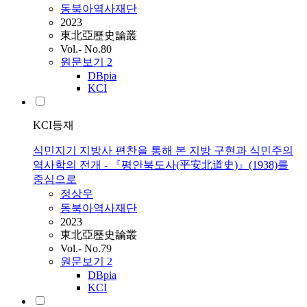
동북아역사재단
2023
東北亞歷史論叢
Vol.- No.80
원문보기
2
DBpia
KCI
KCI등재
식민지기 지방사 편찬을 통해 본 지방 구현과 식민주의
역사학의 전개 - 『평안북도사(平安北道史)』(1938)를
중심으로
정상우
동북아역사재단
2023
東北亞歷史論叢
Vol.- No.79
원문보기
2
DBpia
KCI