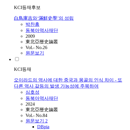
KCI등재후보
白鳥庫吉와‘滿鮮史學’의 성립
박찬흥
동북아역사재단
2009
東北亞歷史論叢
Vol.- No.26
원문보기
KCI등재
오이라드의 역사에 대한 중국과 몽골의 인식 차이 - 또
다른 역사 갈등의 발생 가능성에 주목하여
심호성
동북아역사재단
2024
東北亞歷史論叢
Vol.- No.84
원문보기
2
DBpia