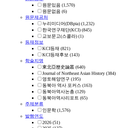
원문있음
(1,570)
원문없음
(6)
원문제공처
누리미디어(DBpia)
(1,232)
한국연구재단(KCI)
(845)
교보문고(스콜라)
(1)
등재정보
KCI등재
(821)
KCI등재후보
(143)
학술지명
東北亞歷史論叢
(640)
Journal of Northeast Asian History
(384)
영토해양연구
(195)
동북아 역사 포커스
(163)
동북아역사논총
(129)
동북아역사리포트
(65)
주제분류
인문학
(1,576)
발행연도
2026
(51)