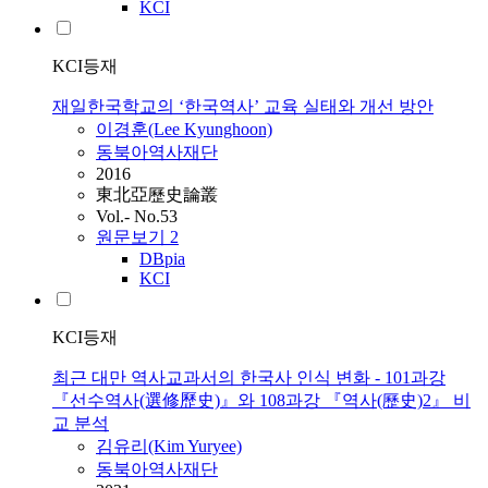
KCI
KCI등재
재일한국학교의 ‘한국역사’ 교육 실태와 개선 방안
이경훈(Lee Kyunghoon)
동북아역사재단
2016
東北亞歷史論叢
Vol.- No.53
원문보기
2
DBpia
KCI
KCI등재
최근 대만 역사교과서의 한국사 인식 변화 - 101과강
『선수역사(選修歷史)』와 108과강 『역사(歷史)2』 비
교 분석
김유리(Kim Yuryee)
동북아역사재단