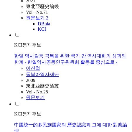
2021
東北亞歷史論叢
Vol.- No.71
원문보기
2
DBpia
KCI
KCI등재후보
한일 역사갈등 극복을 위한 국가 간 역사대화의 성과와
한계 - 한일역사공동연구위원회 활동을 중심으로 -
이신철
동북아역사재단
2009
東北亞歷史論叢
Vol.- No.25
원문보기
KCI등재후보
中國統一的多民族國家의 歷史認識과 그에 대한 對應論
理