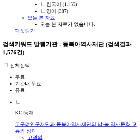
한국어
(1,155)
영어
(387)
오늘 본 자료
오늘 본 자료가 없습니다.
패싯닫기
검색키워드
발행기관 : 동북아역사재단
(검색결과
1,576건)
전체선택
무료
기관내 무료
유료
KCI등재
고구려연구재단과 동북아역사재단의 남·북 역사문화 교
류와 성과
고광의