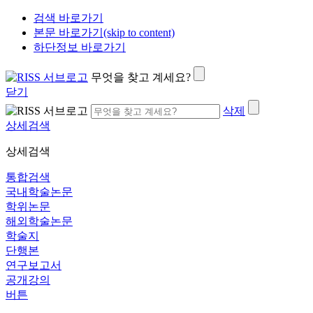
검색 바로가기
본문 바로가기(skip to content)
하단정보 바로가기
무엇을 찾고 계세요?
닫기
삭제
상세검색
상세검색
통합검색
국내학술논문
학위논문
해외학술논문
학술지
단행본
연구보고서
공개강의
버튼