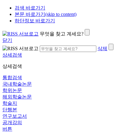
검색 바로가기
본문 바로가기(skip to content)
하단정보 바로가기
무엇을 찾고 계세요?
닫기
삭제
상세검색
상세검색
통합검색
국내학술논문
학위논문
해외학술논문
학술지
단행본
연구보고서
공개강의
버튼