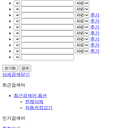
추가
추가
추가
추가
추가
추가
추가
상세검색닫기
최근검색어
최근검색어 옵션
전체삭제
자동저장끄기
인기검색어