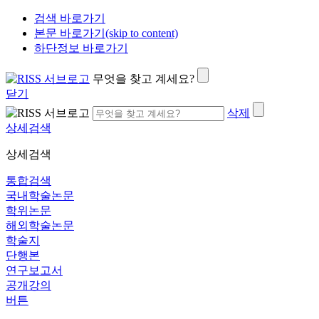
검색 바로가기
본문 바로가기(skip to content)
하단정보 바로가기
무엇을 찾고 계세요?
닫기
삭제
상세검색
상세검색
통합검색
국내학술논문
학위논문
해외학술논문
학술지
단행본
연구보고서
공개강의
버튼