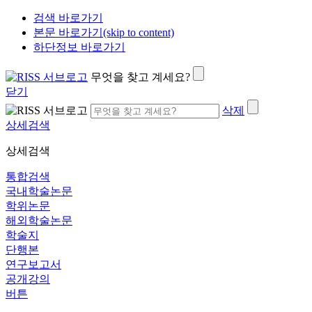
검색 바로가기
본문 바로가기(skip to content)
하단정보 바로가기
무엇을 찾고 계세요?
닫기
삭제
상세검색
상세검색
통합검색
국내학술논문
학위논문
해외학술논문
학술지
단행본
연구보고서
공개강의
버튼