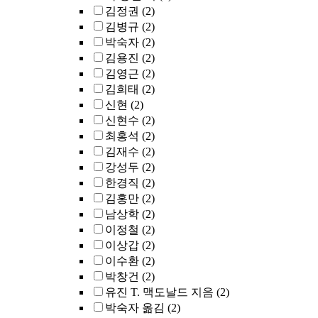
김정권
(2)
김병규
(2)
박숙자
(2)
김용진
(2)
김영근
(2)
김희태
(2)
신현
(2)
신현수
(2)
최홍석
(2)
김재수
(2)
강성두
(2)
한경직
(2)
김홍만
(2)
남상학
(2)
이정철
(2)
이상갑
(2)
이수환
(2)
박창건
(2)
유진 T. 맥도날드 지음
(2)
박숙자 옮김
(2)