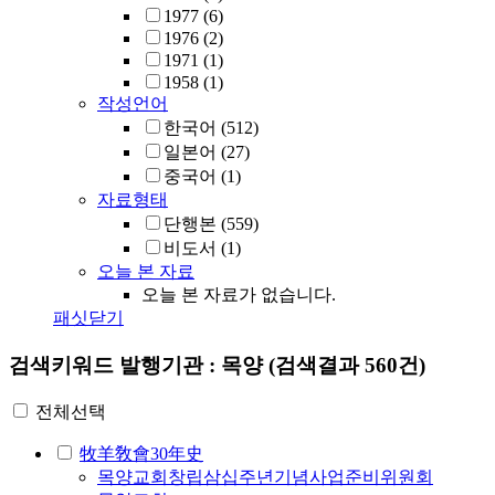
1977
(6)
1976
(2)
1971
(1)
1958
(1)
작성언어
한국어
(512)
일본어
(27)
중국어
(1)
자료형태
단행본
(559)
비도서
(1)
오늘 본 자료
오늘 본 자료가 없습니다.
패싯닫기
검색키워드
발행기관 : 목양
(검색결과 560건)
전체선택
牧羊敎會30年史
목양교회창립삼십주년기념사업준비위원회