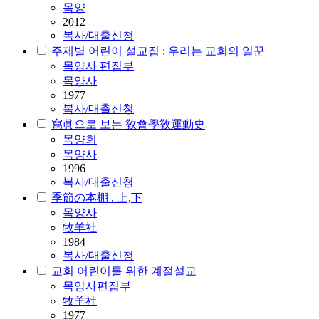
목양
2012
복사/대출신청
주제별 어린이 설교집 : 우리는 교회의 일꾼
목양사 편집부
목양사
1977
복사/대출신청
寫眞으로 보는 敎會學敎運動史
목양회
목양사
1996
복사/대출신청
季節の本棚 . 上,下
목양사
牧羊社
1984
복사/대출신청
교회 어린이를 위한 계절설교
목양사편집부
牧羊社
1977