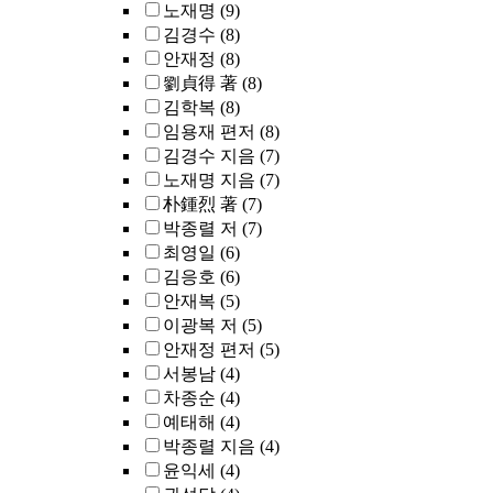
노재명
(9)
김경수
(8)
안재정
(8)
劉貞得 著
(8)
김학복
(8)
임용재 편저
(8)
김경수 지음
(7)
노재명 지음
(7)
朴鍾烈 著
(7)
박종렬 저
(7)
최영일
(6)
김응호
(6)
안재복
(5)
이광복 저
(5)
안재정 편저
(5)
서봉남
(4)
차종순
(4)
예태해
(4)
박종렬 지음
(4)
윤익세
(4)