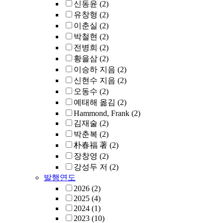
신동윤
(2)
유창형
(2)
이춘실
(2)
박철현
(2)
전병희
(2)
황을삼
(2)
이승하 지음
(2)
신현수 지음
(2)
오동수
(2)
예태해 옮김
(2)
Hammond, Frank
(2)
김재술
(2)
박춘복
(2)
朴春福 著
(2)
장창영
(2)
강성두 저
(2)
발행연도
2026
(2)
2025
(4)
2024
(1)
2023
(10)