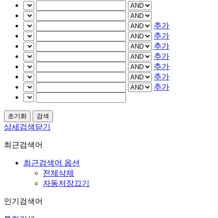
추가
추가
추가
추가
추가
추가
추가
상세검색닫기
최근검색어
최근검색어 옵션
전체삭제
자동저장끄기
인기검색어