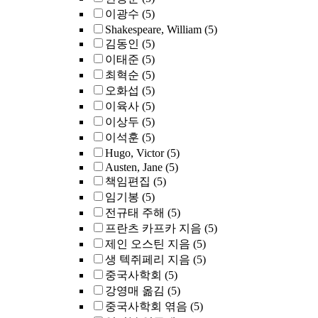
이광수
(5)
Shakespeare, William
(5)
김동인
(5)
이태준
(5)
최혁순
(5)
오화섭
(5)
이육사
(5)
이상두
(5)
이석훈
(5)
Hugo, Victor
(5)
Austen, Jane
(5)
책임편집
(5)
임기봉
(5)
전규태 주해
(5)
프란츠 카프카 지음
(5)
제인 오스틴 지음
(5)
생 텍쥐페리 지음
(5)
중국사학회
(5)
강영매 옮김
(5)
중국사학회 엮음
(5)