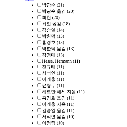
박광순
(21)
박광순 옮김
(20)
최현
(20)
최현 옮김
(18)
김승일
(14)
박환덕
(13)
홍경호
(13)
박환덕 옮김
(13)
강영매
(13)
Hesse, Hermann
(11)
전규태
(11)
서석연
(11)
이계홍
(11)
윤형두
(11)
헤르만 헤세 지음
(11)
홍경호 옮김
(11)
이계홍 지음
(11)
김승일 옮김
(11)
서석연 옮김
(10)
이정림
(10)