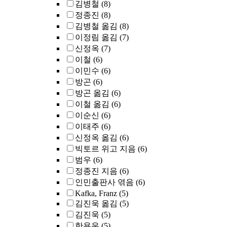
김병철
(8)
정종진
(8)
김병철 옮김
(8)
이정림 옮김
(7)
신정옥
(7)
이철
(6)
이민수
(6)
방곤
(6)
방곤 옮김
(6)
이철 옮김
(6)
이순신
(6)
이태주
(6)
신정옥 옮김
(6)
빅토르 위고 지음
(6)
범우
(6)
정종진 지음
(6)
인민출판사 엮음
(6)
Kafka, Franz
(5)
김진욱 옮김
(5)
김진욱
(5)
한용운
(5)