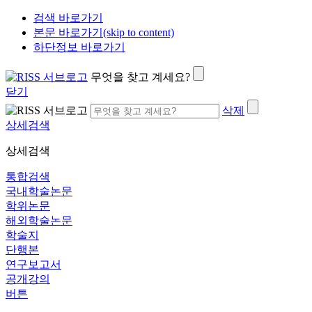
검색 바로가기
본문 바로가기(skip to content)
하단정보 바로가기
무엇을 찾고 계세요?
닫기
삭제
상세검색
상세검색
통합검색
국내학술논문
학위논문
해외학술논문
학술지
단행본
연구보고서
공개강의
버튼