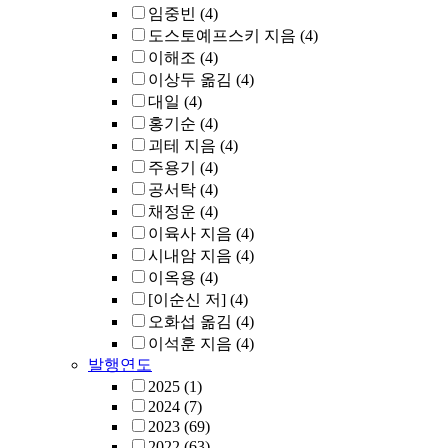
임중빈
(4)
도스토예프스키 지음
(4)
이해조
(4)
이상두 옮김
(4)
대일
(4)
홍기순
(4)
괴테 지음
(4)
주용기
(4)
공서탁
(4)
채정운
(4)
이육사 지음
(4)
시내암 지음
(4)
이옥용
(4)
[이순신 저]
(4)
오화섭 옮김
(4)
이석훈 지음
(4)
발행연도
2025
(1)
2024
(7)
2023
(69)
2022
(63)