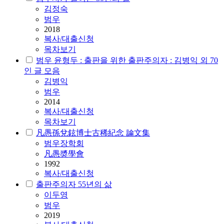
김정숙
범우
2018
복사/대출신청
목차보기
범우 윤형두 : 출판을 위한 출판주의자 : 김병익 외 70
인 글 모음
김병익
범우
2014
복사/대출신청
목차보기
凡愚孫兌鉉博士古稀紀念 論文集
범우장학회
凡愚奬學會
1992
복사/대출신청
출판주의자 55년의 삶
이두영
범우
2019