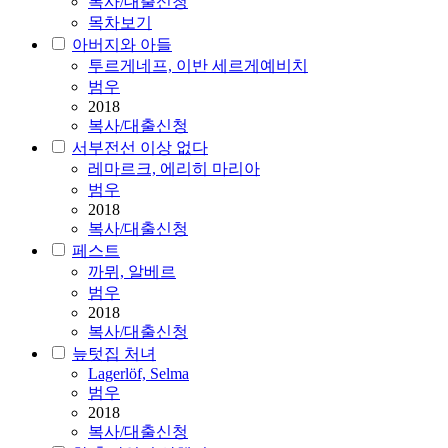
복사/대출신청
목차보기
아버지와 아들
투르게네프, 이반 세르게예비치
범우
2018
복사/대출신청
서부전선 이상 없다
레마르크, 에리히 마리아
범우
2018
복사/대출신청
페스트
까뮈, 알베르
범우
2018
복사/대출신청
늪텃집 처녀
Lagerlöf, Selma
범우
2018
복사/대출신청