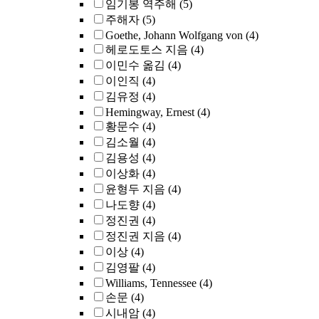
임기봉 역주해
(5)
주해자
(5)
Goethe, Johann Wolfgang von
(4)
헤로도토스 지음
(4)
이민수 옮김
(4)
이인직
(4)
김유정
(4)
Hemingway, Ernest
(4)
황문수
(4)
김소월
(4)
김용성
(4)
이상화
(4)
윤형두 지음
(4)
나도향
(4)
정진권
(4)
정진권 지음
(4)
이상
(4)
김영팔
(4)
Williams, Tennessee
(4)
손문
(4)
시내암
(4)