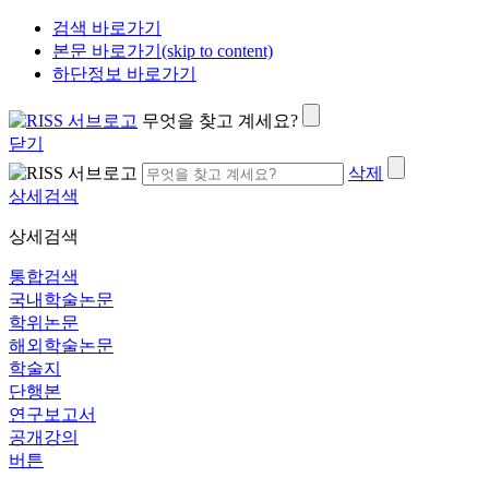
검색 바로가기
본문 바로가기(skip to content)
하단정보 바로가기
무엇을 찾고 계세요?
닫기
삭제
상세검색
상세검색
통합검색
국내학술논문
학위논문
해외학술논문
학술지
단행본
연구보고서
공개강의
버튼