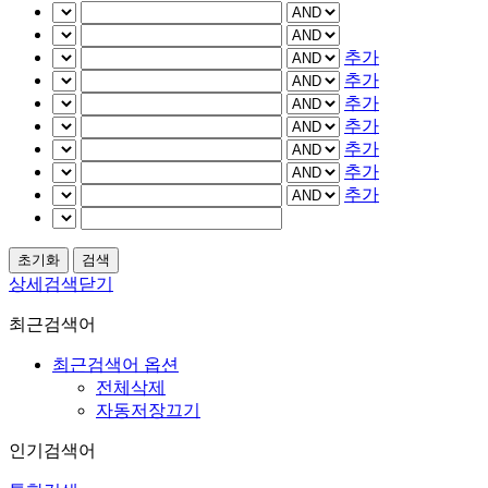
추가
추가
추가
추가
추가
추가
추가
상세검색닫기
최근검색어
최근검색어 옵션
전체삭제
자동저장끄기
인기검색어