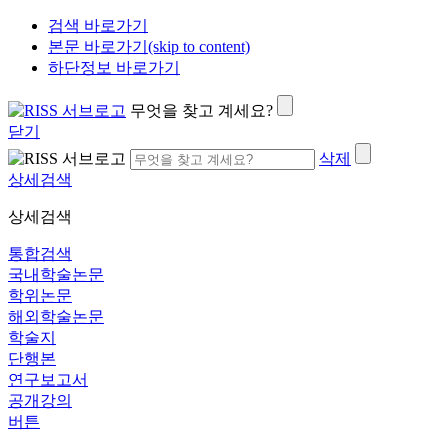
검색 바로가기
본문 바로가기(skip to content)
하단정보 바로가기
무엇을 찾고 계세요?
닫기
삭제
상세검색
상세검색
통합검색
국내학술논문
학위논문
해외학술논문
학술지
단행본
연구보고서
공개강의
버튼