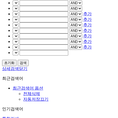
추가
추가
추가
추가
추가
추가
추가
상세검색닫기
최근검색어
최근검색어 옵션
전체삭제
자동저장끄기
인기검색어