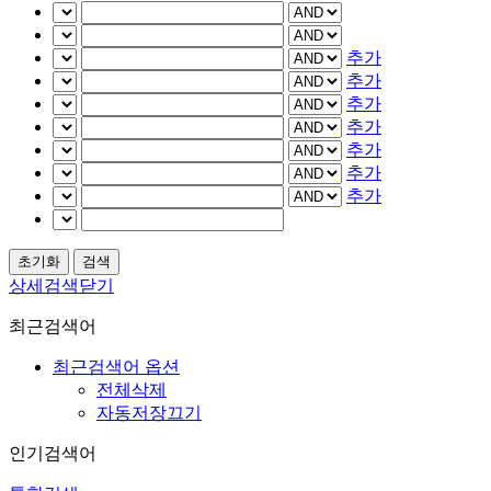
추가
추가
추가
추가
추가
추가
추가
상세검색닫기
최근검색어
최근검색어 옵션
전체삭제
자동저장끄기
인기검색어