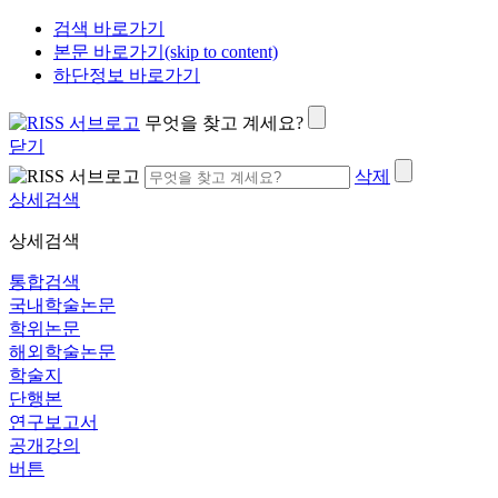
검색 바로가기
본문 바로가기(skip to content)
하단정보 바로가기
무엇을 찾고 계세요?
닫기
삭제
상세검색
상세검색
통합검색
국내학술논문
학위논문
해외학술논문
학술지
단행본
연구보고서
공개강의
버튼