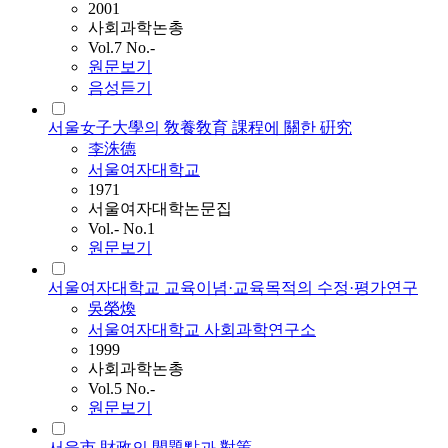
2001
사회과학논총
Vol.7 No.-
원문보기
음성듣기
서울女子大學의 敎養敎育 課程에 關한 硏究
李洙德
서울여자대학교
1971
서울여자대학논문집
Vol.- No.1
원문보기
서울여자대학교 교육이념·교육목적의 수정·평가연구
吳榮煥
서울여자대학교 사회과학연구소
1999
사회과학논총
Vol.5 No.-
원문보기
서울市 財政의 間題點과 對策