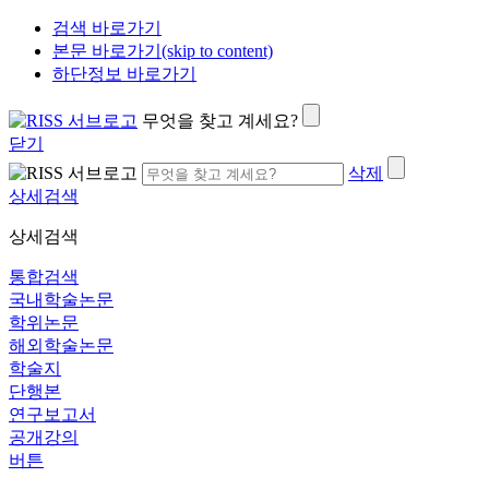
검색 바로가기
본문 바로가기(skip to content)
하단정보 바로가기
무엇을 찾고 계세요?
닫기
삭제
상세검색
상세검색
통합검색
국내학술논문
학위논문
해외학술논문
학술지
단행본
연구보고서
공개강의
버튼