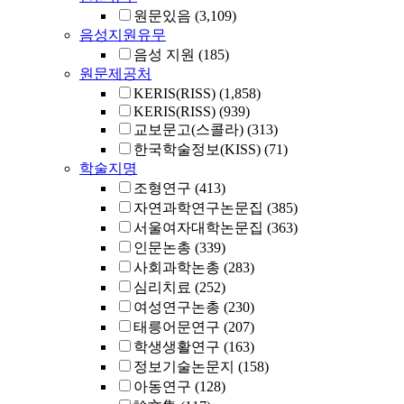
원문있음
(3,109)
음성지원유무
음성 지원
(185)
원문제공처
KERIS(RISS)
(1,858)
KERIS(RISS)
(939)
교보문고(스콜라)
(313)
한국학술정보(KISS)
(71)
학술지명
조형연구
(413)
자연과학연구논문집
(385)
서울여자대학논문집
(363)
인문논총
(339)
사회과학논총
(283)
심리치료
(252)
여성연구논총
(230)
태릉어문연구
(207)
학생생활연구
(163)
정보기술논문지
(158)
아동연구
(128)