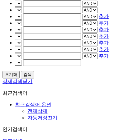
추가
추가
추가
추가
추가
추가
추가
상세검색닫기
최근검색어
최근검색어 옵션
전체삭제
자동저장끄기
인기검색어