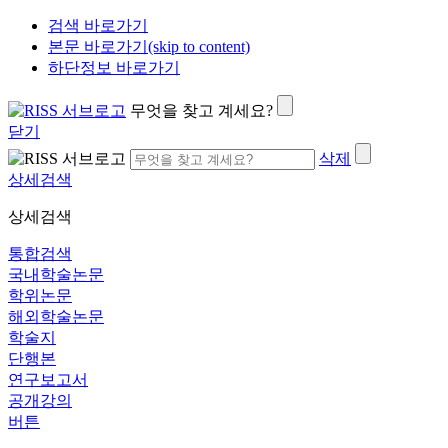
검색 바로가기
본문 바로가기(skip to content)
하단정보 바로가기
무엇을 찾고 계세요?
닫기
삭제
상세검색
상세검색
통합검색
국내학술논문
학위논문
해외학술논문
학술지
단행본
연구보고서
공개강의
버튼