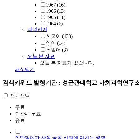
1967
(16)
1966
(13)
1965
(11)
1964
(6)
작성언어
한국어
(433)
영어
(14)
독일어
(3)
오늘 본 자료
오늘 본 자료가 없습니다.
패싯닫기
검색키워드
발행기관 : 성균관대학교 사회과학연구
전체선택
무료
기관내 무료
유료
집단참여가 사적,공적 신뢰에 미치는 영향