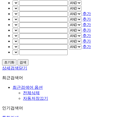
추가
추가
추가
추가
추가
추가
추가
상세검색닫기
최근검색어
최근검색어 옵션
전체삭제
자동저장끄기
인기검색어