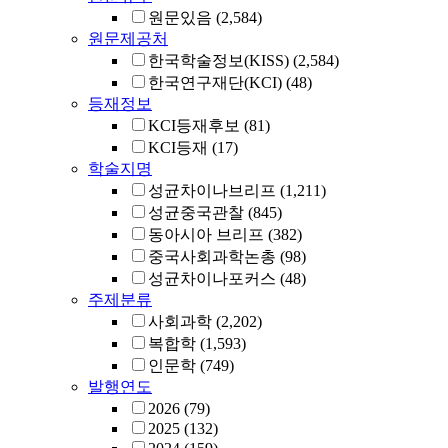
원문있음
(2,584)
원문제공처
한국학술정보(KISS)
(2,584)
한국연구재단(KCI)
(48)
등재정보
KCI등재후보
(81)
KCI등재
(17)
학술지명
성균차이나브리프
(1,211)
성균중국관찰
(845)
동아시아 브리프
(382)
중국사회과학논총
(98)
성균차이나포커스
(48)
주제분류
사회과학
(2,202)
복합학
(1,593)
인문학
(749)
발행연도
2026
(79)
2025
(132)