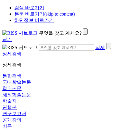
검색 바로가기
본문 바로가기(skip to content)
하단정보 바로가기
무엇을 찾고 계세요?
닫기
삭제
상세검색
상세검색
통합검색
국내학술논문
학위논문
해외학술논문
학술지
단행본
연구보고서
공개강의
버튼