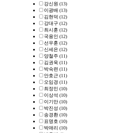
강신원
(13)
이광배
(13)
김현덕
(12)
강대구
(12)
최시훈
(12)
국용인
(12)
선우훈
(12)
신세은
(12)
양철주
(11)
김권욱
(11)
박숙련
(11)
안호근
(11)
오임경
(11)
최정민
(10)
이상석
(10)
이기만
(10)
박진성
(10)
송경환
(10)
표명호
(10)
박애리
(10)