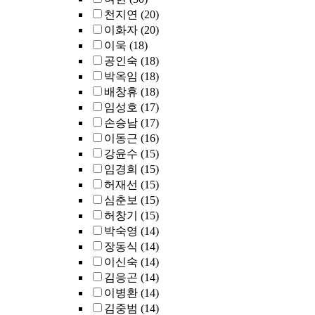
천지연
(20)
이화자
(20)
이욱
(18)
공인숙
(18)
박옥임
(18)
배창휴
(18)
임성호
(17)
손승남
(17)
이동근
(16)
강윤수
(15)
임경희
(15)
허재선
(15)
심춘보
(15)
허창기
(15)
박숙영
(14)
장동식
(14)
이신숙
(14)
김응곤
(14)
이병환
(14)
김중범
(14)