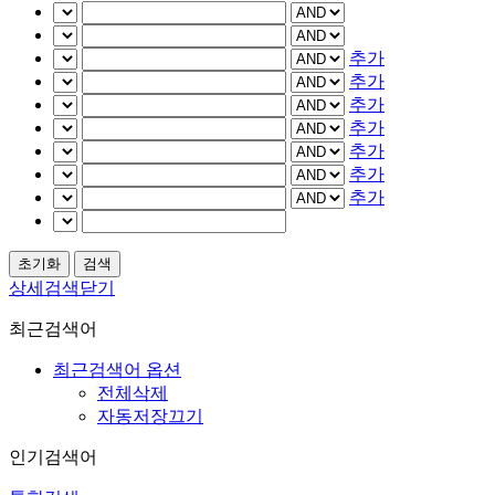
추가
추가
추가
추가
추가
추가
추가
상세검색닫기
최근검색어
최근검색어 옵션
전체삭제
자동저장끄기
인기검색어