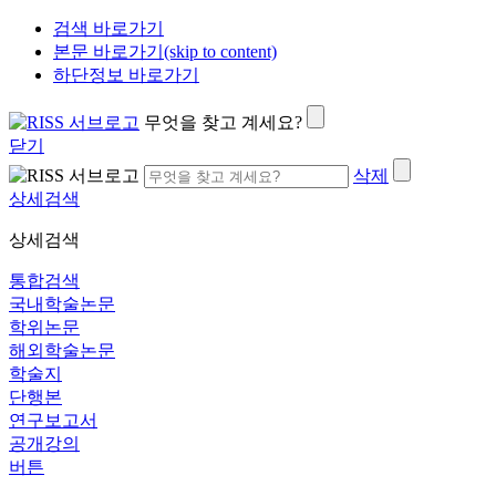
검색 바로가기
본문 바로가기(skip to content)
하단정보 바로가기
무엇을 찾고 계세요?
닫기
삭제
상세검색
상세검색
통합검색
국내학술논문
학위논문
해외학술논문
학술지
단행본
연구보고서
공개강의
버튼