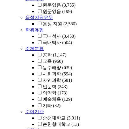
원문있음
(3,755)
원문없음
(199)
음성지원유무
음성 지원
(2,580)
학위유형
국내석사
(3,450)
국내박사
(504)
주제분류
공학
(1,147)
교육
(960)
농수해양
(639)
사회과학
(594)
자연과학
(581)
인문학
(243)
의약학
(173)
예술체육
(129)
기타
(32)
수여기관
순천대학교
(3,911)
순천향대학교
(13)