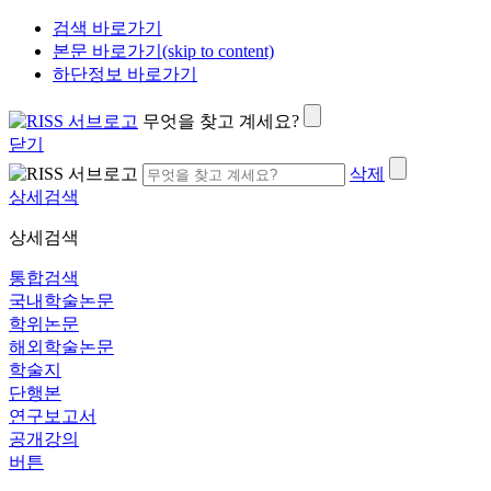
검색 바로가기
본문 바로가기(skip to content)
하단정보 바로가기
무엇을 찾고 계세요?
닫기
삭제
상세검색
상세검색
통합검색
국내학술논문
학위논문
해외학술논문
학술지
단행본
연구보고서
공개강의
버튼