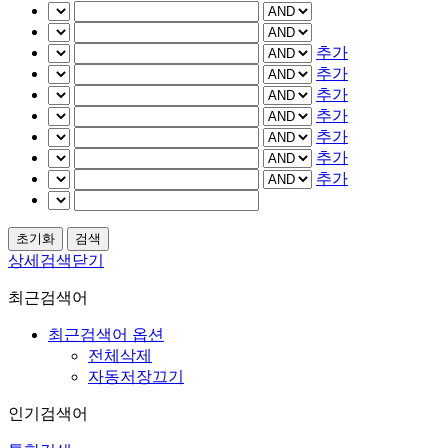
추가
추가
추가
추가
추가
추가
추가
상세검색닫기
최근검색어
최근검색어 옵션
전체삭제
자동저장끄기
인기검색어